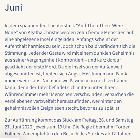
1 Jahr
Juni
In dem spannenden Theaterstück “And Then There Were
STATISTIK
None” von Agatha Christie werden zehn fremde Menschen auf
Statistik Cookies erfassen Informationen anonym.
eine abgelegene Insel eingeladen. Anfangs scheint der
Diese Informationen helfen uns zu verstehen, wie
Aufenthalt harmlos zu sein, doch schon bald verändert sich die
unsere Besucher unsere Website nutzen.
Stimmung. Jeder der Gäste wird mit einem dunklen Geheimnis
aus seiner Vergangenheit konfrontiert – und kurz darauf
geschieht der erste Mord. Da die Insel von der Außenwelt
Google Analytics
abgeschnitten ist, breiten sich Angst, Misstrauen und Panik
Name:
immer weiter aus. Niemand weiß, wem man noch vertrauen
google_analytics
kann, denn der Täter befindet sich mitten unter ihnen.
Während immer mehr Menschen verschwinden, versuchen die
Anbieter:
Verbliebenen verzweifelt herauszufinden, wer hinter den
Google LLC
geheimnisvollen Ereignissen steckt, bevor es zu spät ist.
Zweck:
Zur Aufführung kommt das Stück am Freitag, 26. und Samstag
Sammelt anonymisierte Daten für die
27. Juni 2026, jeweils um 19 Uhr. Die Regie übernahm Torben
Website-Analyse und kontinuierliche
Föllmer. Wir empfehlen den Besuch des Stückes ab 12 Jahren.
Verbesserung der Benutzererfahrung.