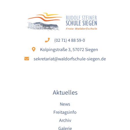
1 Jahr
YouTube
Name:
YouTube
(02 71) 4 88 59-0
Anbieter:
Kolpingstraße 3, 57072 Siegen
YouTube
sekretariat@waldorfschule-siegen.de
Zweck:
YouTube dienen der Erfassung von
Benutzerinteraktionen mit eingebetteten
Videos sowie der Bereitstellung von
Analysen zur Verbesserung der Videoqualität
Aktuelles
und Benutzererfahrung.
Cookie Laufzeit:
News
6 Monate
Freitagsinfo
Archiv
Galerie