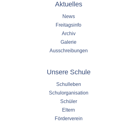
Aktuelles
Cookie Laufzeit:
1 Jahr
News
Freitagsinfo
Archiv
EXTERNE MEDIEN
Galerie
Um Inhalte von externen Plattformen anzeigen zu
Ausschreibungen
können, werden von diesen externen Medien
Cookies gesetzt.
Unsere Schule
Nextcloud Kalender
Schulleben
Name:
nextcloud
Schulorganisation
Schüler
Zweck:
Dieser Cookie speichert die ausgewählten
Eltern
Einverständnis-Optionen des Benutzers für
Förderverein
das Laden des Nextcloud-Kalenders
Cookie Laufzeit: