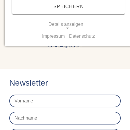
SPEICHERN
Details anzeigen
Impressum
Datenschutz
|
NOTWENDIGE COOKIES
Faschings-Feier
Notwendige Cookies ermöglichen grundlegende
Funktionen und sind für die einwandfreie Funktion
der Website erforderlich.
Einverständnis-Cookie
Newsletter
Name:
cookie_consent
Zweck:
Dieser Cookie speichert die ausgewählten
Einverständnis-Optionen des Benutzers
Cookie Laufzeit: