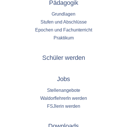
1 Jahr
Pädagogik
Grundlagen
YouTube
Stufen und Abschlüsse
Name:
Epochen und Fachunterricht
YouTube
Praktikum
Anbieter:
YouTube
Schüler werden
Zweck:
YouTube dienen der Erfassung von
Benutzerinteraktionen mit eingebetteten
Jobs
Videos sowie der Bereitstellung von
Analysen zur Verbesserung der Videoqualität
Stellenangebote
und Benutzererfahrung.
WaldorflehrerIn werden
Cookie Laufzeit:
FSJlerin werden
6 Monate
Downloads