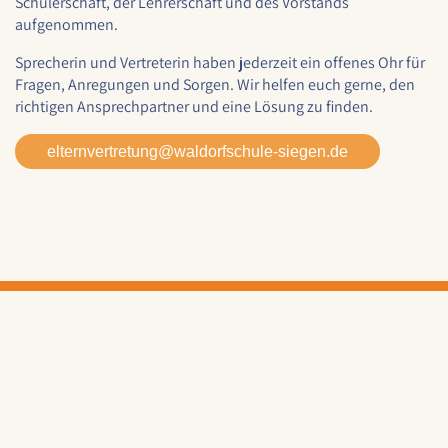
Schülerschaft, der Lehrerschaft und des Vorstands
Cookie Laufzeit:
aufgenommen.
1 Jahr
Sprecherin und Vertreterin haben jederzeit ein offenes Ohr für
Fragen, Anregungen und Sorgen. Wir helfen euch gerne, den
richtigen Ansprechpartner und eine Lösung zu finden.
EXTERNE MEDIEN
Um Inhalte von externen Plattformen anzeigen zu
elternvertretung@
waldorfschule-siegen.de
können, werden von diesen externen Medien
Cookies gesetzt.
Nextcloud Kalender
Name:
nextcloud
Zweck:
Dieser Cookie speichert die ausgewählten
Einverständnis-Optionen des Benutzers für
das Laden des Nextcloud-Kalenders
Cookie Laufzeit: