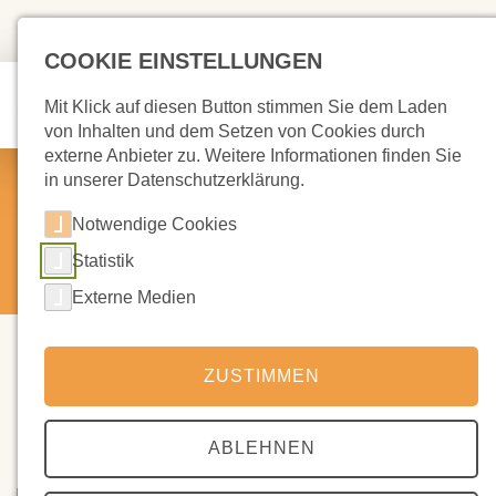
COOKIE EINSTELLUNGEN
Mit Klick auf diesen Button stimmen Sie dem Laden
von Inhalten und dem Setzen von Cookies durch
externe Anbieter zu. Weitere Informationen finden Sie
Elternvertretung
in unserer Datenschutzerklärung.
Notwendige Cookies
Unsere Schule
Eltern
Elternvertretung
/
/
Statistik
Externe Medien
ZUSTIMMEN
Elternvertretung
ABLEHNEN
Mitgestaltung der Schulgemeinschaft