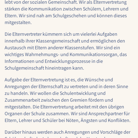
lebt von der sozialen Gemeinschaft. Wir als Elternvertretung
1 Jahr
stärken die Kommunikation zwischen Schülern, Lehrern und
Eltern. Wir sind nah am Schulgeschehen und können dieses
mitgestalten.
STATISTIK
Die Elternvertreter kümmern sich um vielerlei Aufgaben
Statistik Cookies erfassen Informationen anonym.
innerhalb ihrer Klassengemeinschaft und ermöglichen den
Diese Informationen helfen uns zu verstehen, wie
Austausch mit Eltern anderer Klassenstufen. Wir sind ein
unsere Besucher unsere Website nutzen.
wichtiges Wahrnehmungs- und Kommunikationsorgan, das
Informationen und Entwicklungsprozesse in die
Google Analytics
Schulgemeinschaft hineintragen kann.
Name:
Aufgabe der Elternvertretung ist es, die Wünsche und
google_analytics
Anregungen der Elternschaft zu vertreten und in deren Sinne
zu handeln. Wir wollen die Schulentwicklung und
Anbieter:
Zusammenarbeit zwischen den Gremien fördern und
Google LLC
mitgestalten. Die Elternvertretung arbeitet mit den übrigen
Organen der Schule zusammen. Wir sind Ansprechpartner für
Zweck:
Eltern, Lehrer und Schüler bei Nöten, Ängsten und Konflikten.
Sammelt anonymisierte Daten für die
Website-Analyse und kontinuierliche
Darüber hinaus werden auch Anregungen und Vorschläge der
Verbesserung der Benutzererfahrung.