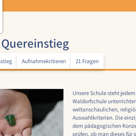
Quereinstieg
stieg
Aufnahmekritieren
21 Fragen
Unsere Schule steht jedem 
Waldorfschule unterrichten
weltanschaulichen, religiö
Auswahlkriterien. Die einz
dem pädagogischen Konzep
prüfen, ob man dieses für s