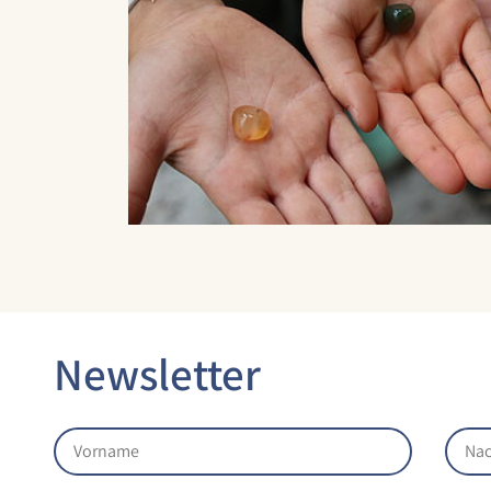
Laufzeit:
1 Jahr
STATISTIK
Statistik Cookies erfassen Informationen
anonym. Diese Informationen helfen uns
zu verstehen, wie unsere Besucher
unsere Website nutzen.
Google Analytics
Newsletter
Name:
google_analytics
Anbieter:
Google LLC
Zweck: