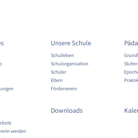
es
Unsere Schule
Päda
Schulleben
Grund
o
Schulorganisation
Stufen
Schüler
Epoche
Eltern
Prakt
bungen
Förderverein
Downloads
Kale
ebote
rerIn werden