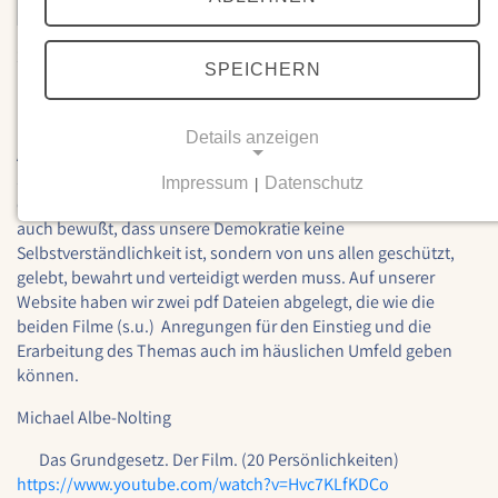
26.05.2024
SPEICHERN
75 Jahre Grundgesetz
Details anzeigen
Am gestrigen Donnerstag wurden das Grundgesetz und unsere
Staat 75 Jahr alt. Ich bin froh, in einer freiheitlich
Impressum
Datenschutz
|
demokratischen Grundordnung leben zu können, bin mir aber
NOTWENDIGE COOKIES
auch bewußt, dass unsere Demokratie keine
Notwendige Cookies ermöglichen grundlegende
Selbstverständlichkeit ist, sondern von uns allen geschützt,
Funktionen und sind für die einwandfreie Funktion
gelebt, bewahrt und verteidigt werden muss. Auf unserer
der Website erforderlich.
Website haben wir zwei pdf Dateien abgelegt, die wie die
beiden Filme (s.u.) Anregungen für den Einstieg und die
Einverständnis-Cookie
Erarbeitung des Themas auch im häuslichen Umfeld geben
können.
Name:
cookie_consent
Michael Albe-Nolting
Zweck:
Das Grundgesetz. Der Film. (20 Persönlichkeiten)
Dieser Cookie speichert die ausgewählten
https://www.youtube.com/watch?v=Hvc7KLfKDCo
Einverständnis-Optionen des Benutzers