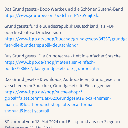
Das Grundgesetz - Bodo Wartke und die SchönenGutenA-Band
Cookie Laufzeit:
1 Jahr
https://www.youtube.com/watch?v=PNxpVmj0Xlc
Grundgesetz für die Bundesrepublik Deutschland, als PDF
oder kostenlose Druckversion
STATISTIK
https://www.bpb.de/shop/buecher/grundgesetz/34367/grundge
fuer-die-bundesrepublik-deutschland/
Statistik Cookies erfassen Informationen anonym.
Diese Informationen helfen uns zu verstehen, wie
Das Grundgesetz, Die Grundrechte - Heft in einfacher Sprache
unsere Besucher unsere Website nutzen.
https://www.bpb.de/shop/materialien/einfach-
politik/236587/das-grundgesetz-die-grundrechte/
Google Analytics
Das Grundgesetz - Downloads, Audiodateien, Grundgesetz in
Name:
verschiedenen Sprachen, Grundgesetz für Einsteiger uvm.
google_analytics
https://www.bpb.de/shop/suche-shop/?
global=false&term=Das%20Grundgesetz&local-themen-
Anbieter:
main=all&local-product-shop=all&local-format-
Google LLC
shop=all&local-year=all
Zweck:
SZ-Journal vom 18. Mai 2024 und Blickpunkt aus der Siegener
Sammelt anonymisierte Daten für die
Zeitung vom 23. Mai 2024