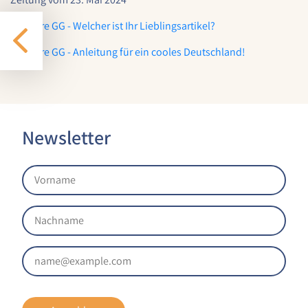
Website-Analyse und kontinuierliche
Verbesserung der Benutzererfahrung.
75 Jahre GG - Welcher ist Ihr Lieblingsartikel?
Cookie Laufzeit:
75 Jahre GG - Anleitung für ein cooles Deutschland!
1 Jahr
EXTERNE MEDIEN
Um Inhalte von externen Plattformen anzeigen zu
Newsletter
können, werden von diesen externen Medien
Cookies gesetzt.
Nextcloud Kalender
Name:
nextcloud
Zweck:
Dieser Cookie speichert die ausgewählten
Einverständnis-Optionen des Benutzers für
das Laden des Nextcloud-Kalenders