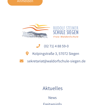
Anmelden
Cookie Laufzeit:
1 Jahr
YouTube
Name:
YouTube
(02 71) 4 88 59-0
Anbieter:
YouTube
Kolpingstraße 3, 57072 Siegen
sekretariat@waldorfschule-siegen.de
Zweck:
YouTube dienen der Erfassung von
Benutzerinteraktionen mit eingebetteten
Videos sowie der Bereitstellung von
Analysen zur Verbesserung der Videoqualität
und Benutzererfahrung.
Aktuelles
Cookie Laufzeit:
News
6 Monate
Freitagsinfo