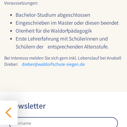
Voraussetzungen:
1 Jahr
Bachelor-Studium abgeschlossen
Eingeschrieben im Master oder diesen beendet
STATISTIK
OIenheit für die Waldorfpädagogik
Statistik Cookies erfassen Informationen anonym.
Erste Lehrerfahrung mit Schülerinnen und
Diese Informationen helfen uns zu verstehen, wie
Schülern der entsprechenden Altersstufe.
unsere Besucher unsere Website nutzen.
Bei Interesse melden Sie sich gern inkl. Lebenslauf bei Anabell
Google Analytics
Dreber:
dreber@
waldorfschule-siegen.de
Name:
google_analytics
Anbieter:
Google LLC
Newsletter
Zweck:
Sammelt anonymisierte Daten für die
Website-Analyse und kontinuierliche
Verbesserung der Benutzererfahrung.