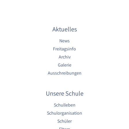
1 Jahr
YouTube
Aktuelles
Name:
YouTube
News
Anbieter:
Freitagsinfo
YouTube
Archiv
Zweck:
Galerie
YouTube dienen der Erfassung von
Ausschreibungen
Benutzerinteraktionen mit eingebetteten
Videos sowie der Bereitstellung von
Analysen zur Verbesserung der Videoqualität
Unsere Schule
und Benutzererfahrung.
Cookie Laufzeit:
Schulleben
6 Monate
Schulorganisation
Schüler