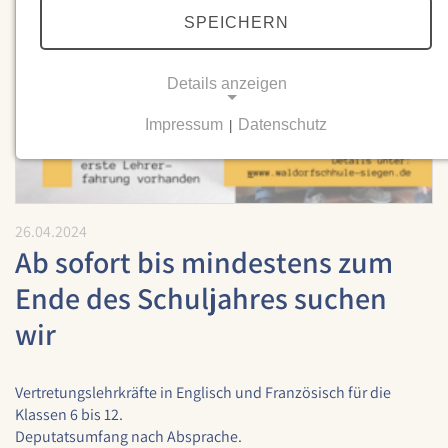
SPEICHERN
Details anzeigen
Impressum
Datenschutz
|
NOTWENDIGE COOKIES
Notwendige Cookies ermöglichen grundlegende
Funktionen und sind für die einwandfreie Funktion
der Website erforderlich.
26.04.2024
Ab sofort bis mindestens zum
Einverständnis-Cookie
Ende des Schuljahres suchen
Name:
wir
cookie_consent
Zweck:
Dieser Cookie speichert die ausgewählten
Vertretungslehrkräfte in Englisch und Französisch für die
Einverständnis-Optionen des Benutzers
Klassen 6 bis 12.
Deputatsumfang nach Absprache.
Cookie Laufzeit: