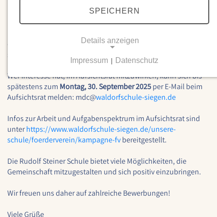
Fördervereins aus. Nun gilt es zum Herbst seine Position
SPEICHERN
nachzubesetzen.
Für den Aufsichtsrat wird daher ein engagiertes Mitglied aus
Details anzeigen
der Elternschaft gesucht. Dabei sind alle Personen eingeladen,
sich zu beteiligen und ab Oktober zur Wahl zu stellen.
Impressum
Datenschutz
|
NOTWENDIGE COOKIES
Wer Interesse hat, im Aufsichtsrat mitzuwirken, kann sich bis
Notwendige Cookies ermöglichen grundlegende
spätestens zum
Montag, 30. September 2025
per E-Mail beim
Funktionen und sind für die einwandfreie Funktion
Aufsichtsrat melden: mdc@
waldorfschule-siegen.de
der Website erforderlich.
Infos zur Arbeit und Aufgabenspektrum im Aufsichtsrat sind
Einverständnis-Cookie
unter
https://www.waldorfschule-siegen.de/unsere-
schule/foerderverein/kampagne-fv
bereitgestellt.
Name:
cookie_consent
Die Rudolf Steiner Schule bietet viele Möglichkeiten, die
Gemeinschaft mitzugestalten und sich positiv einzubringen.
Zweck:
Dieser Cookie speichert die ausgewählten
Wir freuen uns daher auf zahlreiche Bewerbungen!
Einverständnis-Optionen des Benutzers
Cookie Laufzeit:
Viele Grüße