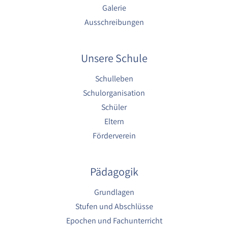
1 Jahr
Galerie
Ausschreibungen
YouTube
Name:
Unsere Schule
YouTube
Schulleben
Anbieter:
Schulorganisation
YouTube
Schüler
Zweck:
Eltern
YouTube dienen der Erfassung von
Benutzerinteraktionen mit eingebetteten
Förderverein
Videos sowie der Bereitstellung von
Analysen zur Verbesserung der Videoqualität
und Benutzererfahrung.
Pädagogik
Cookie Laufzeit:
Grundlagen
6 Monate
Stufen und Abschlüsse
Epochen und Fachunterricht