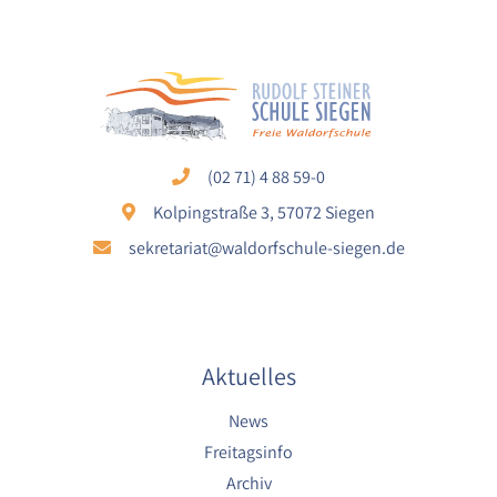
Cookie Laufzeit:
1 Jahr
EXTERNE MEDIEN
Um Inhalte von externen Plattformen anzeigen zu
(02 71) 4 88 59-0
können, werden von diesen externen Medien
Kolpingstraße 3, 57072 Siegen
Cookies gesetzt.
sekretariat@waldorfschule-siegen.de
Nextcloud Kalender
Name:
nextcloud
Aktuelles
Zweck:
Dieser Cookie speichert die ausgewählten
Einverständnis-Optionen des Benutzers für
News
das Laden des Nextcloud-Kalenders
Freitagsinfo
Cookie Laufzeit:
Archiv