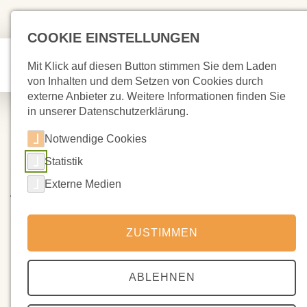
COOKIE EINSTELLUNGEN
Mit Klick auf diesen Button stimmen Sie dem Laden
von Inhalten und dem Setzen von Cookies durch
externe Anbieter zu. Weitere Informationen finden Sie
in unserer Datenschutzerklärung.
Notwendige Cookies
Statistik
12.08.2025
Aufsichtsrat des Fördervereins
Externe Medien
sucht Nachwuchs aus der
Elternschaft
ZUSTIMMEN
Unser langjähriger Mitstreiter Michael Heinz scheidet turnus-
ABLEHNEN
und satzungsgemäß in diesem Jahr aus dem Aufsichtsrat des