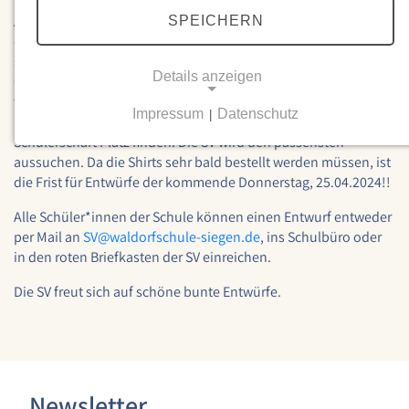
Am Mittwoch, 03.07.2024 möchte unsere Schule am
SPEICHERN
diesjährigen Schullauf der Stadt Siegen teilnehmen. Vorne
steht das Motto des Laufs "Gemeinsam Bunt". Für die
Details anzeigen
Gestaltung unserer Laufshirts sucht die SV nach Vorschlägen
für die Rückseite der T-Shirts.
Impressum
Datenschutz
|
Neben unserem Schullogo soll ein weiterer Entwurf aus der
NOTWENDIGE COOKIES
Schülerschaft Platz finden. Die SV wird den passensten
Notwendige Cookies ermöglichen grundlegende
aussuchen. Da die Shirts sehr bald bestellt werden müssen, ist
Funktionen und sind für die einwandfreie Funktion
die Frist für Entwürfe der kommende Donnerstag, 25.04.2024!!
der Website erforderlich.
Alle Schüler*innen der Schule können einen Entwurf entweder
per Mail an
SV@
waldorfschule-siegen.de
, ins Schulbüro oder
Einverständnis-Cookie
in den roten Briefkasten der SV einreichen.
Name:
Die SV freut sich auf schöne bunte Entwürfe.
cookie_consent
Zweck:
Dieser Cookie speichert die ausgewählten
Einverständnis-Optionen des Benutzers
Newsletter
Cookie Laufzeit: