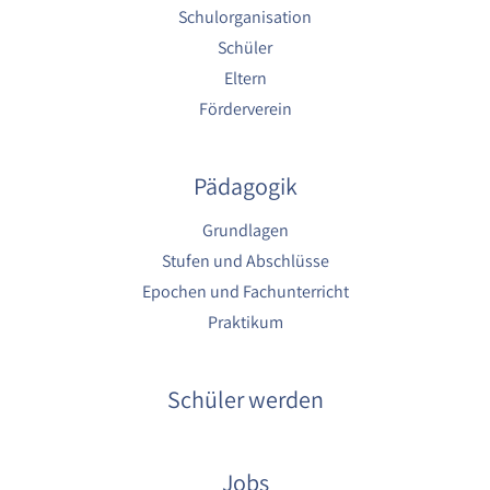
1 Jahr
Schulorganisation
Schüler
YouTube
Eltern
Förderverein
Name:
YouTube
Anbieter:
Pädagogik
YouTube
Grundlagen
Zweck:
Stufen und Abschlüsse
YouTube dienen der Erfassung von
Benutzerinteraktionen mit eingebetteten
Epochen und Fachunterricht
Videos sowie der Bereitstellung von
Praktikum
Analysen zur Verbesserung der Videoqualität
und Benutzererfahrung.
Cookie Laufzeit:
Schüler werden
6 Monate
Jobs