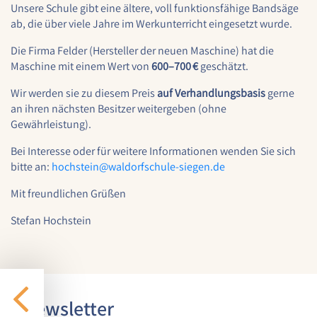
Unsere Schule gibt eine ältere, voll funktionsfähige Bandsäge
1 Jahr
ab, die über viele Jahre im Werkunterricht eingesetzt wurde.
Die Firma Felder (Hersteller der neuen Maschine) hat die
Maschine mit einem Wert von
600–700 €
geschätzt.
STATISTIK
Statistik Cookies erfassen Informationen anonym.
Wir werden sie zu diesem Preis
auf Verhandlungsbasis
gerne
Diese Informationen helfen uns zu verstehen, wie
an ihren nächsten Besitzer weitergeben (ohne
unsere Besucher unsere Website nutzen.
Gewährleistung).
Bei Interesse oder für weitere Informationen wenden Sie sich
Google Analytics
bitte an:
hochstein@
waldorfschule-siegen.de
Name:
Mit freundlichen Grüßen
google_analytics
Stefan Hochstein
Anbieter:
Google LLC
Zweck:
Sammelt anonymisierte Daten für die
Website-Analyse und kontinuierliche
Newsletter
Verbesserung der Benutzererfahrung.