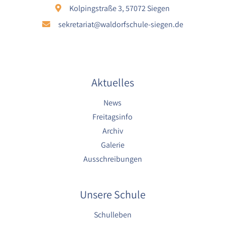
1 Jahr
Kolpingstraße 3, 57072 Siegen
sekretariat@waldorfschule-siegen.de
YouTube
Name:
YouTube
Aktuelles
Anbieter:
YouTube
News
Zweck:
Freitagsinfo
YouTube dienen der Erfassung von
Archiv
Benutzerinteraktionen mit eingebetteten
Videos sowie der Bereitstellung von
Galerie
Analysen zur Verbesserung der Videoqualität
Ausschreibungen
und Benutzererfahrung.
Cookie Laufzeit:
6 Monate
Unsere Schule
Schulleben