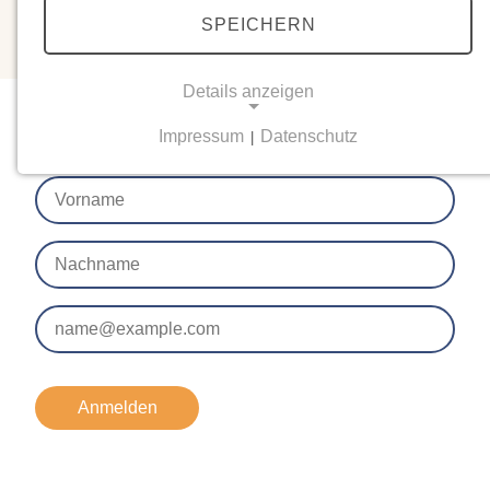
SPEICHERN
Details anzeigen
Newsletter
Impressum
Datenschutz
|
NOTWENDIGE COOKIES
Notwendige Cookies ermöglichen grundlegende
Funktionen und sind für die einwandfreie Funktion
der Website erforderlich.
Einverständnis-Cookie
Name:
cookie_consent
Zweck:
Anmelden
Dieser Cookie speichert die ausgewählten
Einverständnis-Optionen des Benutzers
Cookie Laufzeit: