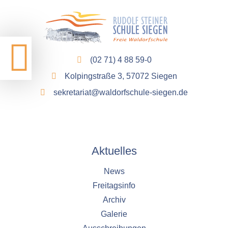
1 Jahr
STATISTIK
(02 71) 4 88 59-0
Statistik Cookies erfassen Informationen anonym.
Diese Informationen helfen uns zu verstehen, wie
Kolpingstraße 3, 57072 Siegen
unsere Besucher unsere Website nutzen.
sekretariat@waldorfschule-siegen.de
Google Analytics
Name:
google_analytics
Aktuelles
Anbieter:
Google LLC
News
Freitagsinfo
Zweck:
Sammelt anonymisierte Daten für die
Archiv
Website-Analyse und kontinuierliche
Galerie
Verbesserung der Benutzererfahrung.