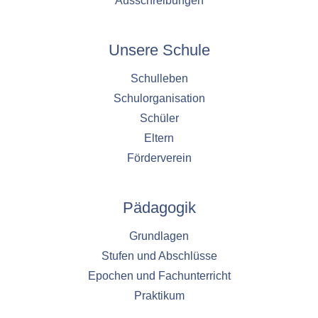
Ausschreibungen
Cookie Laufzeit:
1 Jahr
Unsere Schule
Schulleben
EXTERNE MEDIEN
Schulorganisation
Um Inhalte von externen Plattformen anzeigen zu
Schüler
können, werden von diesen externen Medien
Cookies gesetzt.
Eltern
Förderverein
Nextcloud Kalender
Name:
Pädagogik
nextcloud
Grundlagen
Zweck:
Dieser Cookie speichert die ausgewählten
Stufen und Abschlüsse
Einverständnis-Optionen des Benutzers für
Epochen und Fachunterricht
das Laden des Nextcloud-Kalenders
Praktikum
Cookie Laufzeit: