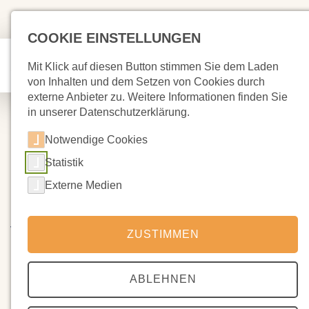
COOKIE EINSTELLUNGEN
Mit Klick auf diesen Button stimmen Sie dem Laden
von Inhalten und dem Setzen von Cookies durch
externe Anbieter zu. Weitere Informationen finden Sie
in unserer Datenschutzerklärung.
Notwendige Cookies
Statistik
19.03.2023
Bewerbungsfilm
Externe Medien
Vielen Dank an alle Klassen und Kolleginnen und
ZUSTIMMEN
Kollegen, die die Filmaufnahmen zum Bewerbungsfilm am
Dienstag und Mittwoch unterstützt haben. Dank auch an
Manuel Rueda und seinen Auszubildenden, die
ABLEHNEN
professionell und sehr dezent die Aufnahmen in den
Klassen gemacht haben.