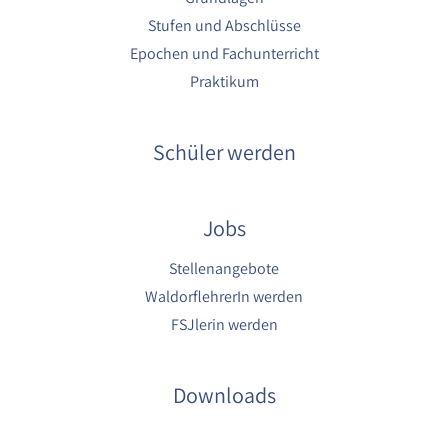
1 Jahr
Stufen und Abschlüsse
Epochen und Fachunterricht
YouTube
Praktikum
Name:
YouTube
Schüler werden
Anbieter:
YouTube
Jobs
Zweck:
YouTube dienen der Erfassung von
Benutzerinteraktionen mit eingebetteten
Stellenangebote
Videos sowie der Bereitstellung von
WaldorflehrerIn werden
Analysen zur Verbesserung der Videoqualität
und Benutzererfahrung.
FSJlerin werden
Cookie Laufzeit:
6 Monate
Downloads