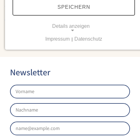
dieses Theatervergnügen, dass Ihr uns Besuchern geboten
SPEICHERN
habt.
https://waldorfschule-siegen.de/wp-
content/uploads/2022/06/613A4618-scaled.jpg
Details anzeigen
Impressum
Datenschutz
|
NOTWENDIGE COOKIES
Notwendige Cookies ermöglichen grundlegende
Funktionen und sind für die einwandfreie Funktion
der Website erforderlich.
Newsletter
Einverständnis-Cookie
Name:
cookie_consent
Zweck:
Dieser Cookie speichert die ausgewählten
Einverständnis-Optionen des Benutzers
Cookie Laufzeit: