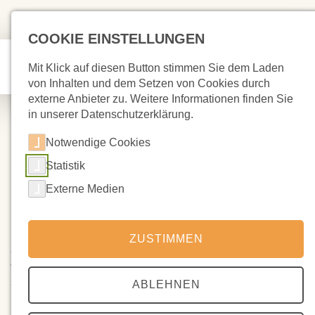
COOKIE EINSTELLUNGEN
Mit Klick auf diesen Button stimmen Sie dem Laden
von Inhalten und dem Setzen von Cookies durch
externe Anbieter zu. Weitere Informationen finden Sie
in unserer Datenschutzerklärung.
Notwendige Cookies
Statistik
22.06.2022
Danke an die 12. Klasse
Externe Medien
https://waldorfschule-siegen.de/wp-
ZUSTIMMEN
content/uploads/2022/06/614A1541-scaled.jpg
Wer am
vergangenen Freitag und/oder Samstag in der Schule war, wird
sich darüber gefreut haben. Wer nicht da war, hat ein grandios
ABLEHNEN
inszeniertes und gespieltes Theaterstück verpasst. Vielen
Dank, liebe Klasse 12 und vielen Dank, liebe Lou Simard, für