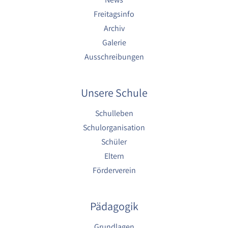
Cookie Laufzeit:
Freitagsinfo
1 Jahr
Archiv
Galerie
Ausschreibungen
EXTERNE MEDIEN
Um Inhalte von externen Plattformen anzeigen zu
können, werden von diesen externen Medien
Unsere Schule
Cookies gesetzt.
Schulleben
Nextcloud Kalender
Schulorganisation
Schüler
Name:
nextcloud
Eltern
Förderverein
Zweck:
Dieser Cookie speichert die ausgewählten
Einverständnis-Optionen des Benutzers für
das Laden des Nextcloud-Kalenders
Pädagogik
Cookie Laufzeit:
Grundlagen