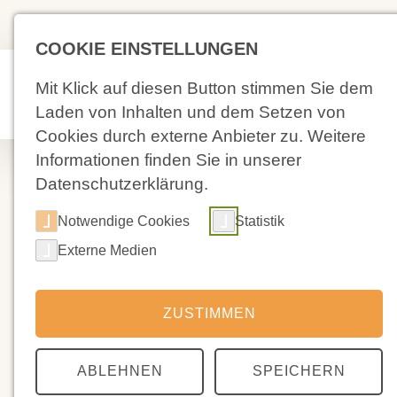
(02 71) 4 88 59-0
Kolpingstra
COOKIE EINSTELLUNGEN
Mit Klick auf diesen Button stimmen Sie dem
Aktuelles
Laden von Inhalten und dem Setzen von
Cookies durch externe Anbieter zu. Weitere
Informationen finden Sie in unserer
Datenschutzerklärung.
Notwendige Cookies
Statistik
30.09.2022
Externe Medien
Das Industrie-
Berichtsaben
ZUSTIMMEN
ABLEHNEN
SPEICHERN