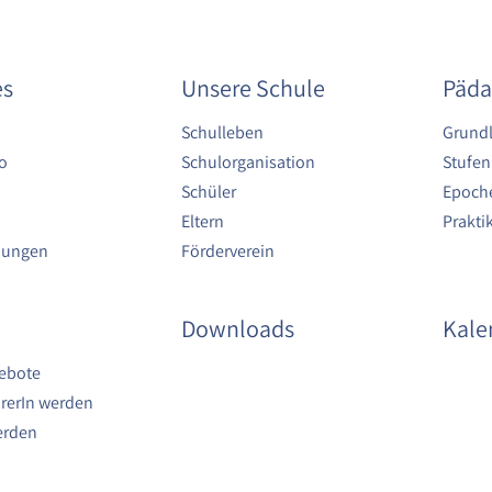
es
Unsere Schule
Päda
Schulleben
Grund
o
Schulorganisation
Stufen
Schüler
Epoche
Eltern
Prakt
bungen
Förderverein
Downloads
Kale
ebote
rerIn werden
erden