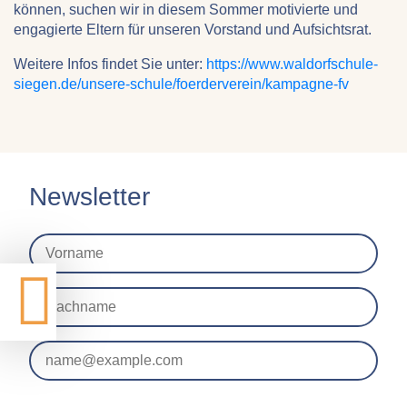
1 Jahr
können, suchen wir in diesem Sommer motivierte und
engagierte Eltern für unseren Vorstand und Aufsichtsrat.
Weitere Infos findet Sie unter:
https://www.waldorfschule-
STATISTIK
siegen.de/unsere-schule/foerderverein/kampagne-fv
Statistik Cookies erfassen Informationen anonym.
Diese Informationen helfen uns zu verstehen, wie
unsere Besucher unsere Website nutzen.
Newsletter
Google Analytics
Name:
google_analytics
Anbieter:
Google LLC
Zweck:
Sammelt anonymisierte Daten für die
Website-Analyse und kontinuierliche
Verbesserung der Benutzererfahrung.