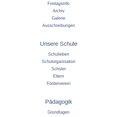
1 Jahr
Freitagsinfo
Archiv
YouTube
Galerie
Ausschreibungen
Name:
YouTube
Unsere Schule
Anbieter:
YouTube
Schulleben
Zweck:
Schulorganisation
YouTube dienen der Erfassung von
Benutzerinteraktionen mit eingebetteten
Schüler
Videos sowie der Bereitstellung von
Eltern
Analysen zur Verbesserung der Videoqualität
Förderverein
und Benutzererfahrung.
Cookie Laufzeit:
6 Monate
Pädagogik
Grundlagen