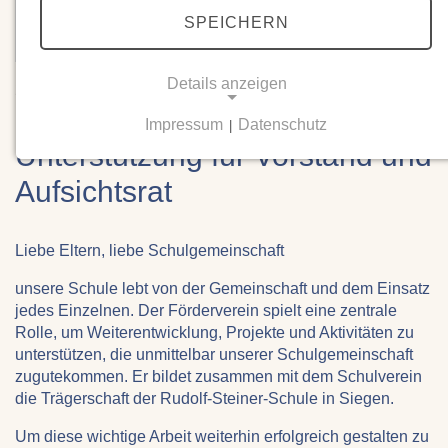
SPEICHERN
Details anzeigen
21.06.2024
Der Förderverein sucht
Impressum
Datenschutz
|
NOTWENDIGE COOKIES
Unterstützung für Vorstand und
Notwendige Cookies ermöglichen grundlegende
Aufsichtsrat
Funktionen und sind für die einwandfreie Funktion
der Website erforderlich.
Liebe Eltern, liebe Schulgemeinschaft
Einverständnis-Cookie
unsere Schule lebt von der Gemeinschaft und dem Einsatz
Name:
jedes Einzelnen. Der Förderverein spielt eine zentrale
cookie_consent
Rolle, um Weiterentwicklung, Projekte und Aktivitäten zu
unterstützen, die unmittelbar unserer Schulgemeinschaft
Zweck:
zugutekommen. Er bildet zusammen mit dem Schulverein
Dieser Cookie speichert die ausgewählten
die Trägerschaft der Rudolf-Steiner-Schule in Siegen.
Einverständnis-Optionen des Benutzers
Um diese wichtige Arbeit weiterhin erfolgreich gestalten zu
Cookie Laufzeit: