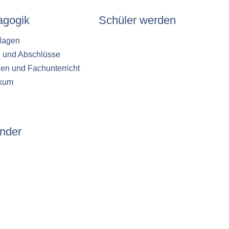
agogik
Schüler werden
lagen
n und Abschlüsse
en und Fachunterricht
ikum
nder