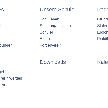
es
Unsere Schule
Päd
Schulleben
Grund
fo
Schulorganisation
Stufe
Schüler
Epoch
Eltern
Prakt
ibungen
Förderverein
Downloads
Kale
gebote
hrerIn werden
werden