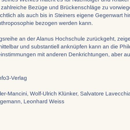
st zahlreiche Bezüge und Brückenschläge zu vorwie
tlich als auch bis in Steiners eigene Gegenwart hin
 Anthroposophie bezogen werden kann.
ngsreihe an der Alanus Hochschule zurückgeht, zeig
ittelbar und substantiell anknüpfen kann an die Phi
einstimmungen mit anderen Denkrichtungen, aber au
nfo3-Verlag
ller-Mancini, Wolf-Ulrich Klünker, Salvatore Lavecc
agemann, Leonhard Weiss