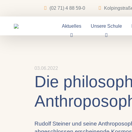
(02 71) 4 88 59-0
Kolpingstraß
Aktuelles
Unsere Schule
03.06.2022
Die philosop
Anthroposop
Rudolf Steiner und seine Anthroposop
abgeschlossen erscheinende Kosmos s