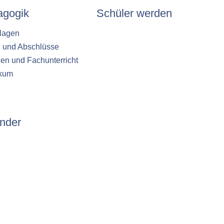
agogik
Schüler werden
lagen
n und Abschlüsse
en und Fachunterricht
ikum
nder