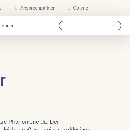
e
Ansprechpartner
Galerie
lender
r
itäre Phänomene da. Der
 gleichermaßen zu einem exklusiven