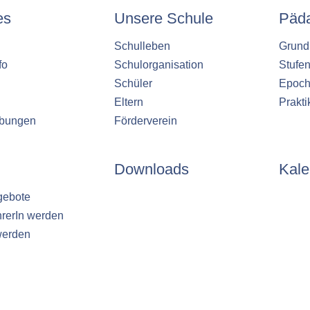
es
Unsere Schule
Päd
Schulleben
Grund
fo
Schulorganisation
Stufe
Schüler
Epoch
Eltern
Prakt
ibungen
Förderverein
Downloads
Kale
gebote
hrerIn werden
werden