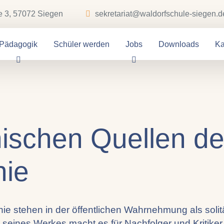
e 3, 57072 Siegen
sekretariat@waldorfschule-siegen.d
Pädagogik
Schüler werden
Jobs
Downloads
Ka
hischen Quellen de
hie
hie stehen in der öffentlichen Wahrnehmung als sol
eines Werkes macht es für Nachfolger und Kritiker