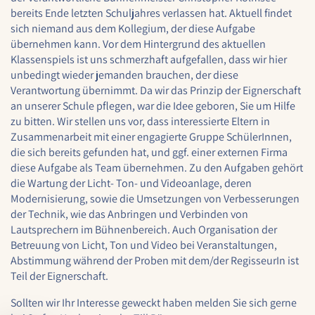
1 Jahr
bereits Ende letzten Schuljahres verlassen hat. Aktuell findet
sich niemand aus dem Kollegium, der diese Aufgabe
übernehmen kann. Vor dem Hintergrund des aktuellen
Klassenspiels ist uns schmerzhaft aufgefallen, dass wir hier
STATISTIK
unbedingt wieder jemanden brauchen, der diese
Statistik Cookies erfassen Informationen anonym.
Verantwortung übernimmt. Da wir das Prinzip der Eignerschaft
Diese Informationen helfen uns zu verstehen, wie
an unserer Schule pflegen, war die Idee geboren, Sie um Hilfe
unsere Besucher unsere Website nutzen.
zu bitten. Wir stellen uns vor, dass interessierte Eltern in
Zusammenarbeit mit einer engagierte Gruppe SchülerInnen,
Google Analytics
die sich bereits gefunden hat, und ggf. einer externen Firma
diese Aufgabe als Team übernehmen. Zu den Aufgaben gehört
Name:
die Wartung der Licht- Ton- und Videoanlage, deren
google_analytics
Modernisierung, sowie die Umsetzungen von Verbesserungen
der Technik, wie das Anbringen und Verbinden von
Anbieter:
Lautsprechern im Bühnenbereich. Auch Organisation der
Google LLC
Betreuung von Licht, Ton und Video bei Veranstaltungen,
Abstimmung während der Proben mit dem/der RegisseurIn ist
Zweck:
Sammelt anonymisierte Daten für die
Teil der Eignerschaft.
Website-Analyse und kontinuierliche
Verbesserung der Benutzererfahrung.
Sollten wir Ihr Interesse geweckt haben melden Sie sich gerne