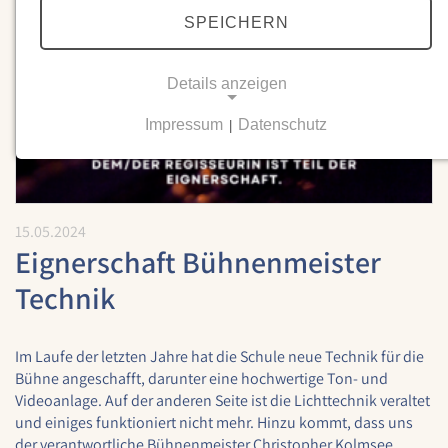
SPEICHERN
Details anzeigen
Impressum
Datenschutz
|
NOTWENDIGE COOKIES
Notwendige Cookies ermöglichen grundlegende
Funktionen und sind für die einwandfreie Funktion
der Website erforderlich.
15.05.2024
Eignerschaft Bühnenmeister
Einverständnis-Cookie
Technik
Name:
cookie_consent
Im Laufe der letzten Jahre hat die Schule neue Technik für die
Zweck:
Bühne angeschafft, darunter eine hochwertige Ton- und
Dieser Cookie speichert die ausgewählten
Videoanlage. Auf der anderen Seite ist die Lichttechnik veraltet
Einverständnis-Optionen des Benutzers
und einiges funktioniert nicht mehr. Hinzu kommt, dass uns
Cookie Laufzeit:
der verantwortliche Bühnenmeister Christopher Kolmsee