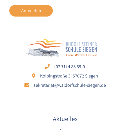
1 Jahr
Anmelden
YouTube
Name:
YouTube
Anbieter:
YouTube
Zweck:
(02 71) 4 88 59-0
YouTube dienen der Erfassung von
Kolpingstraße 3, 57072 Siegen
Benutzerinteraktionen mit eingebetteten
Videos sowie der Bereitstellung von
sekretariat@waldorfschule-siegen.de
Analysen zur Verbesserung der Videoqualität
und Benutzererfahrung.
Cookie Laufzeit:
6 Monate
Aktuelles