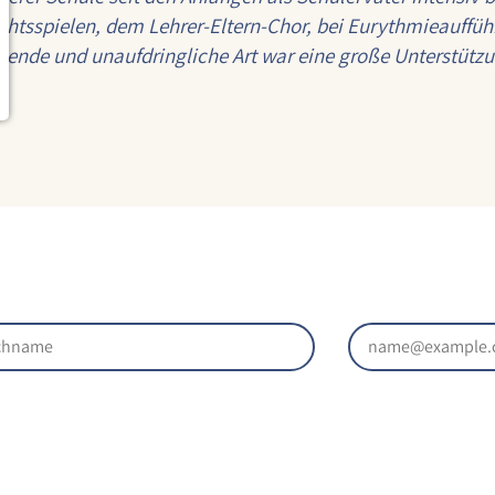
chtsspielen, dem Lehrer-Eltern-Chor, bei Eurythmieauffü
altende und unaufdringliche Art war eine große Unterstützu