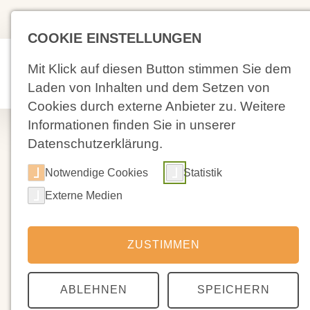
(02 71) 4 88 59-0
Kolpingstra
COOKIE EINSTELLUNGEN
Mit Klick auf diesen Button stimmen Sie dem
Aktuelles
Laden von Inhalten und dem Setzen von
Cookies durch externe Anbieter zu. Weitere
Informationen finden Sie in unserer
Datenschutzerklärung.
Notwendige Cookies
Statistik
30.01.2026
Externe Medien
Ein Nachruf a
ZUSTIMMEN
Dankbar erinnern wir uns an Hans - Jürge
stattgefunden hat.
ABLEHNEN
SPEICHERN
Hans- Jürgen Hennig hat die Geschicke uns