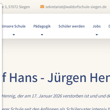
ße 3, 57072 Siegen
sekretariat@waldorfschule-siegen.de
Unsere Schule
Pädagogik
Schüler werden
Jobs
uf Hans - Jürgen He
n Hennig, der am 17. Januar 2026 verstorben ist und und
erer Schule seit den Anfängen als Schülervater intensiv b