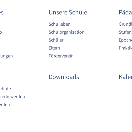
es
Unsere Schule
Päda
Schulleben
Grund
o
Schulorganisation
Stufen
Schüler
Epoche
Eltern
Prakt
bungen
Förderverein
Downloads
Kale
ebote
rerIn werden
erden