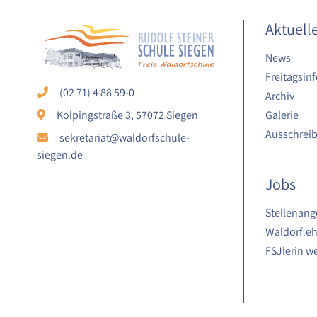
Laufzeit:
Aktuell
1 Jahr
News
Freitagsinf
STATISTIK
(02 71) 4 88 59-0
Archiv
Statistik Cookies erfassen Informationen
Galerie
Kolpingstraße 3, 57072 Siegen
anonym. Diese Informationen helfen uns
Ausschrei
sekretariat@waldorfschule-
zu verstehen, wie unsere Besucher
siegen.de
unsere Website nutzen.
Jobs
Google Analytics
Stellenang
Name:
Waldorfleh
google_analytics
FSJlerin w
Anbieter:
Google LLC
Zweck: