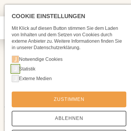
COOKIE EINSTELLUNGEN
Mit Klick auf diesen Button stimmen Sie dem Laden
von Inhalten und dem Setzen von Cookies durch
externe Anbieter zu. Weitere Informationen finden Sie
in unserer Datenschutzerklärung.
Notwendige Cookies
Statistik
29.04.2023
Ein Sehtipp: Wir können auch
Externe Medien
anders - Filmische Geschichten
ZUSTIMMEN
Wir können auch anders
- eine 6-teilige Reihe (je 30 Min.) mit
positiven Beispielen, wie die Transformation gelingen kann - in
ABLEHNEN
der ARD-Mediathek:
https://www.ardmediathek.de/serie/wir-
koennen-auch-anders/staffel-