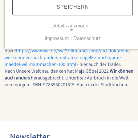
1/Y3JpZDovL3N3ci5kZS9zZGIvc3RJZC8xNTAy/1
SPEICHERN
Besser unterwegs / Wohnen und Bauen / Essen und Ernten /
Neue Energien / Wald und Wiesen / Wirtschaft mal anders
Details anzeigen
Der Regisseur Lars Jessen wollte den Stoff des Buches von
Maja Göpel (s.u.) in kurzweilige
filmische
Impressum
Datenschutz
|
Geschichten
übersetzen. Info
NOTWENDIGE COOKIES
dazu:
https://www.swr.de/swr2/film-und-serie/ard-dokureihe-
Notwendige Cookies ermöglichen grundlegende
wir-koennen-auch-anders-mit-anke-engelke-und-bjarne-
Funktionen und sind für die einwandfreie Funktion
maedel-will-mut-machen-100.html
- hier auch der Trailer.
der Website erforderlich.
Nach Unsere Welt neu denken hat Maja Göpel 2022
Wir können
auch anders
herausgebracht. Untertitel: Aufbruch in die Welt
Einverständnis-Cookie
von morgen. ISBN: 9783550201615. Auch in der Stadtbücherei.
Name:
cookie_consent
Zweck:
Dieser Cookie speichert die ausgewählten
Einverständnis-Optionen des Benutzers
Newsletter
Cookie Laufzeit: