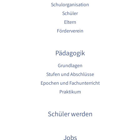
1 Jahr
Schulorganisation
Schüler
YouTube
Eltern
Förderverein
Name:
YouTube
Pädagogik
Anbieter:
YouTube
Grundlagen
Zweck:
Stufen und Abschlüsse
YouTube dienen der Erfassung von
Benutzerinteraktionen mit eingebetteten
Epochen und Fachunterricht
Videos sowie der Bereitstellung von
Praktikum
Analysen zur Verbesserung der Videoqualität
und Benutzererfahrung.
Cookie Laufzeit:
Schüler werden
6 Monate
Jobs