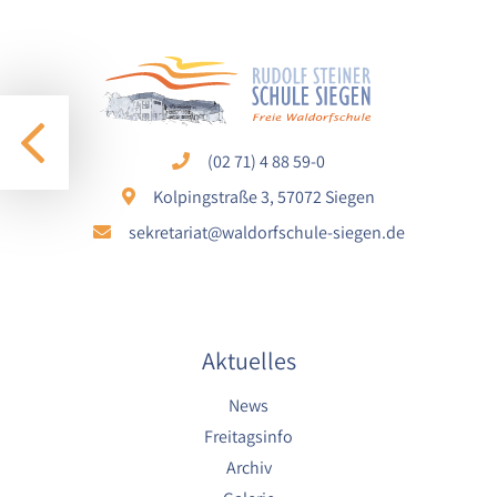
1 Jahr
STATISTIK
Statistik Cookies erfassen Informationen anonym.
Diese Informationen helfen uns zu verstehen, wie
(02 71) 4 88 59-0
unsere Besucher unsere Website nutzen.
Kolpingstraße 3, 57072 Siegen
sekretariat@waldorfschule-siegen.de
Google Analytics
Name:
google_analytics
Anbieter:
Aktuelles
Google LLC
News
Zweck:
Sammelt anonymisierte Daten für die
Freitagsinfo
Website-Analyse und kontinuierliche
Archiv
Verbesserung der Benutzererfahrung.