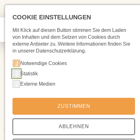
COOKIE EINSTELLUNGEN
Mit Klick auf diesen Button stimmen Sie dem Laden
von Inhalten und dem Setzen von Cookies durch
externe Anbieter zu. Weitere Informationen finden Sie
in unserer Datenschutzerklärung.
Notwendige Cookies
Statistik
10.10.2025
Einladung und Tagesordnung
Externe Medien
der Mitgliederversammlungen
am 30. Oktober
ZUSTIMMEN
Am Donnerstag, 30 Oktober 2025 um 18.30 Uhr finden die
ABLEHNEN
Mitgliederversammlungen des Trägervereins und des