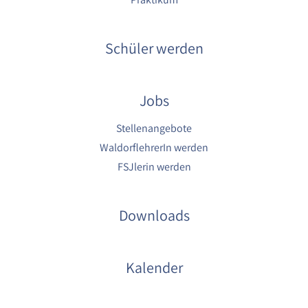
1 Jahr
Schüler werden
YouTube
Name:
YouTube
Jobs
Anbieter:
YouTube
Stellenangebote
WaldorflehrerIn werden
Zweck:
FSJlerin werden
YouTube dienen der Erfassung von
Benutzerinteraktionen mit eingebetteten
Videos sowie der Bereitstellung von
Analysen zur Verbesserung der Videoqualität
Downloads
und Benutzererfahrung.
Cookie Laufzeit:
6 Monate
Kalender