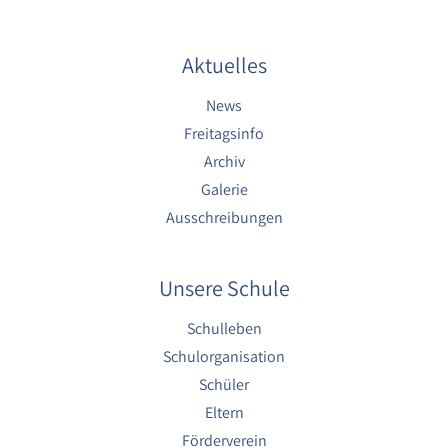
Cookie Laufzeit:
1 Jahr
Aktuelles
News
EXTERNE MEDIEN
Freitagsinfo
Um Inhalte von externen Plattformen anzeigen zu
Archiv
können, werden von diesen externen Medien
Galerie
Cookies gesetzt.
Ausschreibungen
Nextcloud Kalender
Name:
Unsere Schule
nextcloud
Schulleben
Zweck:
Schulorganisation
Dieser Cookie speichert die ausgewählten
Einverständnis-Optionen des Benutzers für
Schüler
das Laden des Nextcloud-Kalenders
Eltern
Cookie Laufzeit:
Förderverein