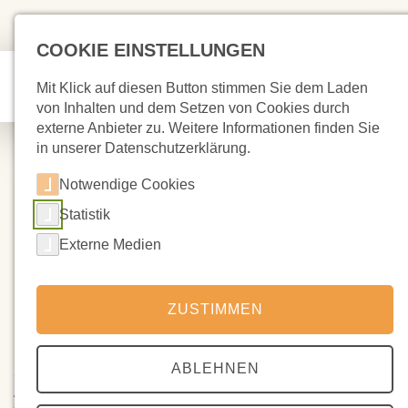
COOKIE EINSTELLUNGEN
Mit Klick auf diesen Button stimmen Sie dem Laden
von Inhalten und dem Setzen von Cookies durch
externe Anbieter zu. Weitere Informationen finden Sie
in unserer Datenschutzerklärung.
Notwendige Cookies
Statistik
30.10.2025
Elternseminar am Samstag, 8.
Externe Medien
November - Bitte anmelden!!
ZUSTIMMEN
Liebe Eltern der “neuen ersten Klasse” (Jahrgang 2026),
ABLEHNEN
am
Samstag, den 8. November 2025
, findet in dem
Aufnahmeprozess für Ihre Kinder das “Elternseminar” statt.