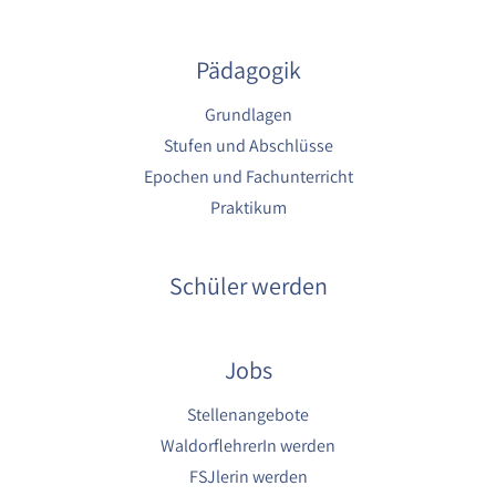
1 Jahr
Pädagogik
YouTube
Grundlagen
Name:
YouTube
Stufen und Abschlüsse
Epochen und Fachunterricht
Anbieter:
YouTube
Praktikum
Zweck:
YouTube dienen der Erfassung von
Schüler werden
Benutzerinteraktionen mit eingebetteten
Videos sowie der Bereitstellung von
Analysen zur Verbesserung der Videoqualität
und Benutzererfahrung.
Jobs
Cookie Laufzeit:
Stellenangebote
6 Monate
WaldorflehrerIn werden
FSJlerin werden