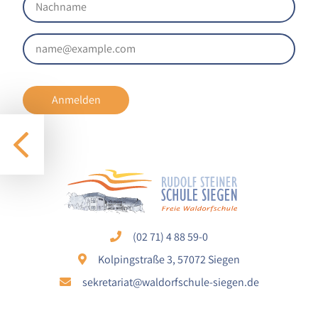
1 Jahr
STATISTIK
Statistik Cookies erfassen Informationen anonym.
Anmelden
Diese Informationen helfen uns zu verstehen, wie
unsere Besucher unsere Website nutzen.
Google Analytics
Name:
google_analytics
Anbieter:
Google LLC
(02 71) 4 88 59-0
Kolpingstraße 3, 57072 Siegen
Zweck:
Sammelt anonymisierte Daten für die
sekretariat@waldorfschule-siegen.de
Website-Analyse und kontinuierliche
Verbesserung der Benutzererfahrung.