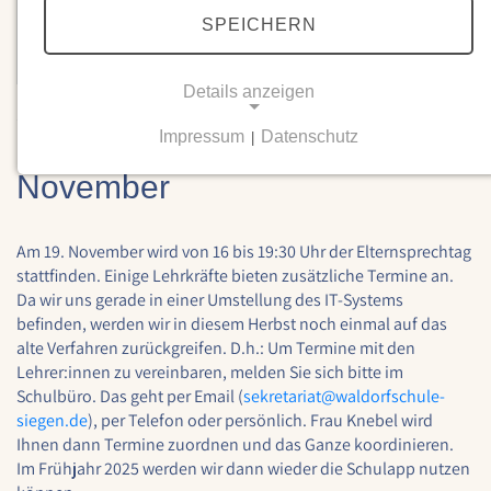
SPEICHERN
Details anzeigen
16.09.2024
Impressum
Datenschutz
|
Elternsprechtag am 19.
NOTWENDIGE COOKIES
November
Notwendige Cookies ermöglichen grundlegende
Funktionen und sind für die einwandfreie Funktion
der Website erforderlich.
Am 19. November wird von 16 bis 19:30 Uhr der Elternsprechtag
stattfinden. Einige Lehrkräfte bieten zusätzliche Termine an.
Einverständnis-Cookie
Da wir uns gerade in einer Umstellung des IT-Systems
befinden, werden wir in diesem Herbst noch einmal auf das
Name:
alte Verfahren zurückgreifen. D.h.: Um Termine mit den
cookie_consent
Lehrer:innen zu vereinbaren, melden Sie sich bitte im
Schulbüro. Das geht per Email (
sekretariat@
waldorfschule-
Zweck:
siegen.de
), per Telefon oder persönlich. Frau Knebel wird
Dieser Cookie speichert die ausgewählten
Einverständnis-Optionen des Benutzers
Ihnen dann Termine zuordnen und das Ganze koordinieren.
Im Frühjahr 2025 werden wir dann wieder die Schulapp nutzen
Cookie Laufzeit: