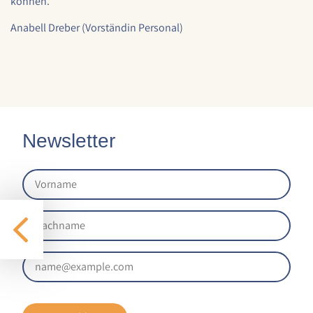
können.
1 Jahr
Anabell Dreber (Vorständin Personal)
STATISTIK
Statistik Cookies erfassen Informationen anonym.
Diese Informationen helfen uns zu verstehen, wie
unsere Besucher unsere Website nutzen.
Newsletter
Google Analytics
Name:
google_analytics
Anbieter:
Google LLC
Zweck:
Sammelt anonymisierte Daten für die
Website-Analyse und kontinuierliche
Verbesserung der Benutzererfahrung.