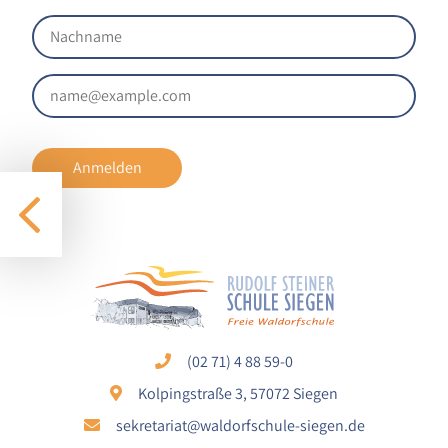
1 Jahr
STATISTIK
Statistik Cookies erfassen Informationen anonym.
Diese Informationen helfen uns zu verstehen, wie
unsere Besucher unsere Website nutzen.
Anmelden
Google Analytics
Name:
google_analytics
Anbieter:
Google LLC
(02 71) 4 88 59-0
Zweck:
Sammelt anonymisierte Daten für die
Kolpingstraße 3, 57072 Siegen
Website-Analyse und kontinuierliche
sekretariat@waldorfschule-siegen.de
Verbesserung der Benutzererfahrung.