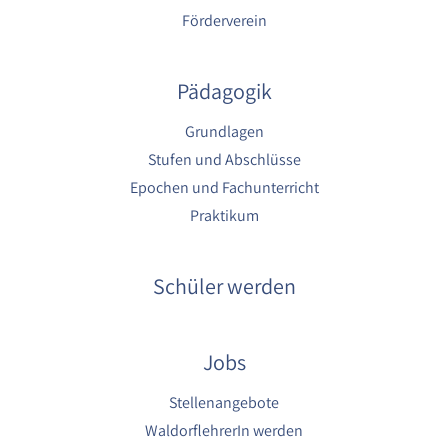
1 Jahr
Förderverein
YouTube
Pädagogik
Name:
YouTube
Grundlagen
Stufen und Abschlüsse
Anbieter:
YouTube
Epochen und Fachunterricht
Praktikum
Zweck:
YouTube dienen der Erfassung von
Benutzerinteraktionen mit eingebetteten
Schüler werden
Videos sowie der Bereitstellung von
Analysen zur Verbesserung der Videoqualität
und Benutzererfahrung.
Jobs
Cookie Laufzeit:
6 Monate
Stellenangebote
WaldorflehrerIn werden