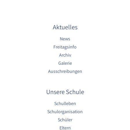
Cookie Laufzeit:
1 Jahr
Aktuelles
EXTERNE MEDIEN
News
Um Inhalte von externen Plattformen anzeigen zu
Freitagsinfo
können, werden von diesen externen Medien
Archiv
Cookies gesetzt.
Galerie
Nextcloud Kalender
Ausschreibungen
Name:
nextcloud
Unsere Schule
Zweck:
Schulleben
Dieser Cookie speichert die ausgewählten
Einverständnis-Optionen des Benutzers für
Schulorganisation
das Laden des Nextcloud-Kalenders
Schüler
Cookie Laufzeit:
Eltern