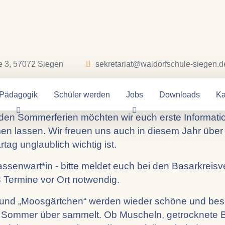
e 3, 57072 Siegen
sekretariat@waldorfschule-siegen.d
ationen aus dem B
Pädagogik
Schüler werden
Jobs
Downloads
Ka
 den Sommerferien möchten wir euch erste Informati
assen. Wir freuen uns auch in diesem Jahr über eur
ag unglaublich wichtig ist.
senwart*in - bitte meldet euch bei den Basarkreisve
3 Termine vor Ort notwendig.
“ und „Moosgärtchen“ werden wieder schöne und beso
den Sommer über sammelt. Ob Muscheln, getrocknete