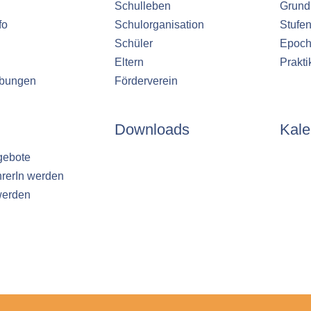
Schulleben
Grund
fo
Schulorganisation
Stufe
Schüler
Epoch
Eltern
Prakt
ibungen
Förderverein
Downloads
Kale
gebote
hrerIn werden
werden