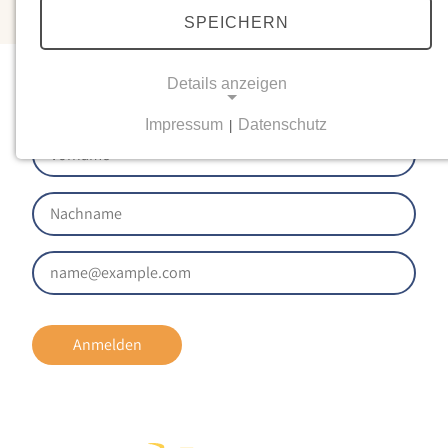
SPEICHERN
Newsletter
Details anzeigen
Impressum
Datenschutz
|
NOTWENDIGE COOKIES
Notwendige Cookies ermöglichen grundlegende
Funktionen und sind für die einwandfreie Funktion
der Website erforderlich.
Einverständnis-Cookie
Name:
cookie_consent
Anmelden
Zweck:
Dieser Cookie speichert die ausgewählten
Einverständnis-Optionen des Benutzers
Cookie Laufzeit: