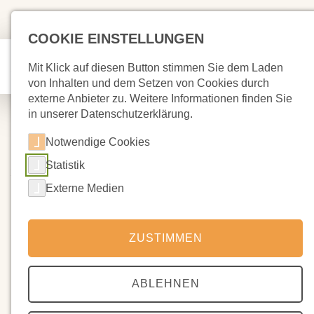
COOKIE EINSTELLUNGEN
Mit Klick auf diesen Button stimmen Sie dem Laden
von Inhalten und dem Setzen von Cookies durch
externe Anbieter zu. Weitere Informationen finden Sie
in unserer Datenschutzerklärung.
Notwendige Cookies
Statistik
20.04.2025
Erste Schulwoche mit Feiertag
Externe Medien
Bitte beachten :
ZUSTIMMEN
In der ersten Schulwoche nach den Ferien liegt zwar ein
Feiertag (Donnerstag, 1. Mai), der darauf folgende Freitag, 2.
ABLEHNEN
Mai ist aber ein ganz regulärer Schultag!!!