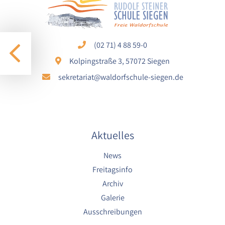
1 Jahr
(02 71) 4 88 59-0
STATISTIK
Kolpingstraße 3, 57072 Siegen
Statistik Cookies erfassen Informationen anonym.
Diese Informationen helfen uns zu verstehen, wie
sekretariat@waldorfschule-siegen.de
unsere Besucher unsere Website nutzen.
Google Analytics
Name:
Aktuelles
google_analytics
News
Anbieter:
Google LLC
Freitagsinfo
Archiv
Zweck:
Sammelt anonymisierte Daten für die
Galerie
Website-Analyse und kontinuierliche
Ausschreibungen
Verbesserung der Benutzererfahrung.