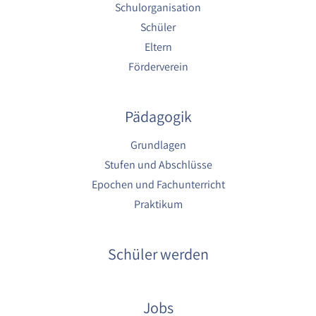
1 Jahr
Schulorganisation
Schüler
Eltern
YouTube
Förderverein
Name:
YouTube
Pädagogik
Anbieter:
YouTube
Grundlagen
Zweck:
Stufen und Abschlüsse
YouTube dienen der Erfassung von
Epochen und Fachunterricht
Benutzerinteraktionen mit eingebetteten
Videos sowie der Bereitstellung von
Praktikum
Analysen zur Verbesserung der Videoqualität
und Benutzererfahrung.
Schüler werden
Cookie Laufzeit:
6 Monate
Jobs