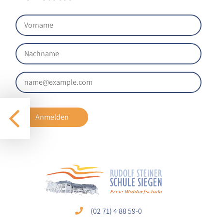
1 Jahr
STATISTIK
Statistik Cookies erfassen Informationen anonym.
Diese Informationen helfen uns zu verstehen, wie
unsere Besucher unsere Website nutzen.
Google Analytics
Anmelden
Name:
google_analytics
Anbieter:
Google LLC
Zweck:
Sammelt anonymisierte Daten für die
Website-Analyse und kontinuierliche
Verbesserung der Benutzererfahrung.
(02 71) 4 88 59-0