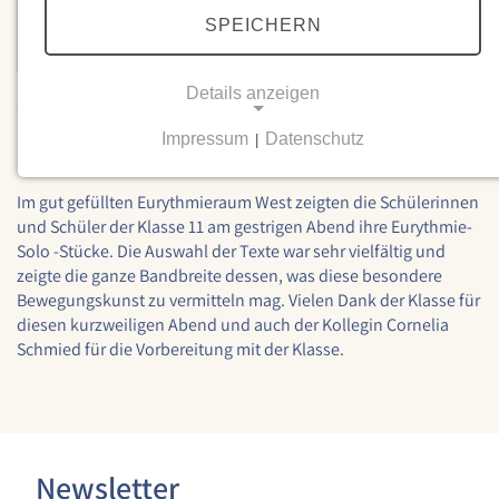
SPEICHERN
Details anzeigen
23.02.2024
Eurythmiesoli der Klasse 11
Impressum
Datenschutz
|
NOTWENDIGE COOKIES
Notwendige Cookies ermöglichen grundlegende
Im gut gefüllten Eurythmieraum West zeigten die Schülerinnen
Funktionen und sind für die einwandfreie Funktion
und Schüler der Klasse 11 am gestrigen Abend ihre Eurythmie-
der Website erforderlich.
Solo -Stücke. Die Auswahl der Texte war sehr vielfältig und
zeigte die ganze Bandbreite dessen, was diese besondere
Einverständnis-Cookie
Bewegungskunst zu vermitteln mag. Vielen Dank der Klasse für
diesen kurzweiligen Abend und auch der Kollegin Cornelia
Name:
Schmied für die Vorbereitung mit der Klasse.
cookie_consent
Zweck:
Dieser Cookie speichert die ausgewählten
Einverständnis-Optionen des Benutzers
Newsletter
Cookie Laufzeit: