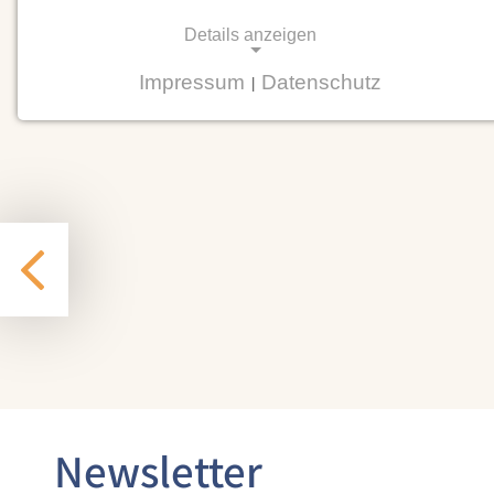
Details anzeigen
Impressum
Datenschutz
|
NOTWENDIGE COOKIES
Notwendige Cookies ermöglichen
grundlegende Funktionen und sind für die
einwandfreie Funktion der Website
erforderlich.
Einverständnis-Cookie
Name:
cookie_consent
Zweck:
Dieser Cookie speichert die
ausgewählten Einverständnis-
Newsletter
Optionen des Benutzers
Cookie