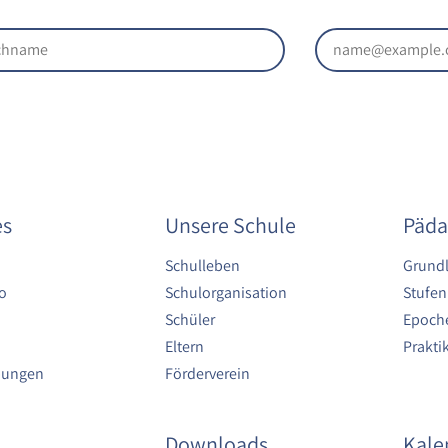
es
Unsere Schule
Päda
Schulleben
Grund
o
Schulorganisation
Stufen
Schüler
Epoche
Eltern
Prakt
bungen
Förderverein
Downloads
Kale