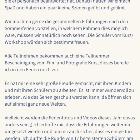
die er persönlich beantwortet hat. Danach hatten wir einfach
1 Jahr
Spaß und haben ein paar kleine Szenen geübt und gefilmt.
Wir möchten gerne die gesammelten Erfahrungen nach den
Sommerferien vorstellen, in welchem Rahmen dies möglich
STATISTIK
wäre, müssen wir natürlich noch sehen. Die Schüler vom Kurs/
Statistik Cookies erfassen Informationen anonym.
Workshop würden sich bestimmt freuen.
Diese Informationen helfen uns zu verstehen, wie
unsere Besucher unsere Website nutzen.
Alle Teilnehmen bekommen auch eine Teilnehmer
Bescheinigung vom Film und Fotografie Kurs, dieses bereite
Google Analytics
ich in den Ferien noch vor.
Name:
Es hat mir eine sehr große Freude gemacht, mit ihren Kindern
google_analytics
und mit ihren Schülern zu arbeiten. Es ist immer wundervoll zu
erleben, wie das Sehen geschult werden kann, da öffnen sich
Anbieter:
auf einmal ganz neue Welten.
Google LLC
Zweck:
Vielleicht werden die Ferienfotos und Videos dieses Jahr etwas
Sammelt anonymisierte Daten für die
anders sein ;) Ich erhoffe mir, dass die Erfahrungen weiterhin
Website-Analyse und kontinuierliche
umgesetzt werden und bin mir auch sicher, dass es einige tun
Verbesserung der Benutzererfahrung.
werden. Ich durfte die Runde von 17 begeisterten Schülern am