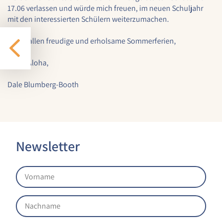
17.06 verlassen und würde mich freuen, im neuen Schuljahr
Cookie Laufzeit:
mit den interessierten Schülern weiterzumachen.
1 Jahr
Ihnen allen freudige und erholsame Sommerferien,
EXTERNE MEDIEN
Much Aloha,
Um Inhalte von externen Plattformen anzeigen zu
Dale Blumberg-Booth
können, werden von diesen externen Medien
Cookies gesetzt.
Nextcloud Kalender
Name:
Newsletter
nextcloud
Zweck:
Dieser Cookie speichert die ausgewählten
Einverständnis-Optionen des Benutzers für
das Laden des Nextcloud-Kalenders
Cookie Laufzeit: