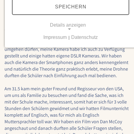
SPEICHERN
Ich habe einen Grundkurs in Fotografie und Film angeboten
und daraufhin zwei weitere Workshops, um alles zu vertiefen,
ich habe die Schüler ganz anders kennenlernen dürfen und
Details anzeigen
durchaus schlummernde Talente entdeckt.
Impressum
Datenschutz
|
Die Schüler haben mit den hochwertigen Kameras der Schule
NOTWENDIGE COOKIES
umgehen dürfen, meine Kamera habe ich auch zu Verfügung
Notwendige Cookies ermöglichen grundlegende
gestellt und einige hatten eigene DSLR Kameras. Wir haben
Funktionen und sind für die einwandfreie Funktion
auch die Kamera der Smartphones ganz anders kennengelernt
der Website erforderlich.
und natürlich die Theorie ganz praktisch erlebt, meine Drohne
durften die Schüler nach Einführung auch mal bedienen.
Einverständnis-Cookie
Am 31.5 kam mein guter Freund und Regisseur von den USA,
Name:
um uns als Familie zu besuchen und fand die Sache, was ich
cookie_consent
mit der Schule mache, interessant, somit hat er sich für 3 volle
Stunden den Schülern gewidmet und wir hatten Filmunterricht
Zweck:
Dieser Cookie speichert die ausgewählten
komplett auf Englisch, was für mich als Englisch
Einverständnis-Optionen des Benutzers
Muttersprachler toll war. Wir haben ein Film von Dan McCoy
angeschaut und danach durften alle Schüler Fragen stellen,
Cookie Laufzeit: