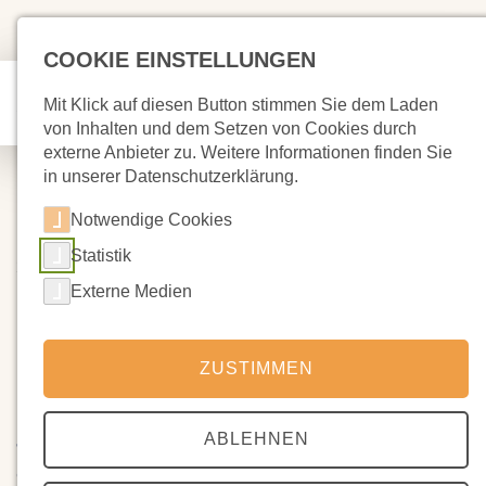
COOKIE EINSTELLUNGEN
Mit Klick auf diesen Button stimmen Sie dem Laden
von Inhalten und dem Setzen von Cookies durch
externe Anbieter zu. Weitere Informationen finden Sie
in unserer Datenschutzerklärung.
Notwendige Cookies
Statistik
27.06.2022
Film- und Fotografie-Workshop -
Externe Medien
Ein Rückblick
ZUSTIMMEN
Hinter den Kulissen passieren die wundersamsten Dinge, es ist
nicht nur ein Spruch, aber auch Tatsache. In den letzten
ABLEHNEN
Wochen hatte ich, Dale Blumberg-Booth, die Gelegenheit mit
den Schülern der 9. bis 11 Klasse zu arbeiten.