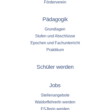
1 Jahr
Förderverein
YouTube
Pädagogik
Name:
Grundlagen
YouTube
Stufen und Abschlüsse
Anbieter:
Epochen und Fachunterricht
YouTube
Praktikum
Zweck:
YouTube dienen der Erfassung von
Benutzerinteraktionen mit eingebetteten
Schüler werden
Videos sowie der Bereitstellung von
Analysen zur Verbesserung der Videoqualität
und Benutzererfahrung.
Jobs
Cookie Laufzeit:
6 Monate
Stellenangebote
WaldorflehrerIn werden
FSJlerin werden