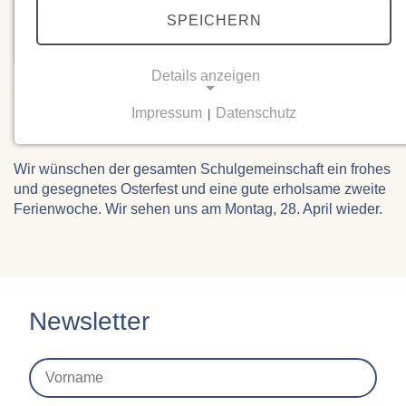
SPEICHERN
Details anzeigen
20.04.2025
Frohe Ostern!
Impressum
Datenschutz
|
NOTWENDIGE COOKIES
Notwendige Cookies ermöglichen grundlegende
Wir wünschen der gesamten Schulgemeinschaft ein frohes
Funktionen und sind für die einwandfreie Funktion
und gesegnetes Osterfest und eine gute erholsame zweite
der Website erforderlich.
Ferienwoche. Wir sehen uns am Montag, 28. April wieder.
Einverständnis-Cookie
Name:
cookie_consent
Newsletter
Zweck:
Dieser Cookie speichert die ausgewählten
Einverständnis-Optionen des Benutzers
Cookie Laufzeit: