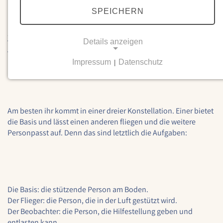
SPEICHERN
Ich möchte mit meinem Workshop einen ähnlichen Weg
gehen. In der OGS übe ich hin und wieder mit den Kindern
Details anzeigen
Yoga-Akrobatik. Nun möchte ich diese spielerische Form von
Yoga an Eltern und ihre Kinder weitergeben.
Impressum
Datenschutz
|
NOTWENDIGE COOKIES
Notwendige Cookies ermöglichen grundlegende
Funktionen und sind für die einwandfreie Funktion
der Website erforderlich.
Am besten ihr kommt in einer dreier Konstellation. Einer bietet
die Basis und lässt einen anderen fliegen und die weitere
Einverständnis-Cookie
Personpasst auf. Denn das sind letztlich die Aufgaben:
Name:
cookie_consent
Zweck:
Die Basis: die stützende Person am Boden.
Dieser Cookie speichert die ausgewählten
Der Flieger: die Person, die in der Luft gestützt wird.
Einverständnis-Optionen des Benutzers
Der Beobachter: die Person, die Hilfestellung geben und
Cookie Laufzeit:
entlasten kann.