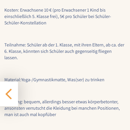
Cookie Laufzeit:
Kosten
: Erwachsene 10 € (pro Erwachsener 1 Kind bis
1 Jahr
einschließlich 5. Klasse frei), 5€ pro Schüler bei Schüler-
Schüler-Konstellation
EXTERNE MEDIEN
Um Inhalte von externen Plattformen anzeigen zu
Teilnahme
: Schüler ab der 1. Klasse, mit ihren Eltern, ab ca. der
können, werden von diesen externen Medien
6. Klasse, könnten sich Schüler auch gegenseitig fliegen
Cookies gesetzt.
lassen.
Nextcloud Kalender
Material
:Yoga-/Gymnastikmatte, Was(ser) zu trinken
Name:
nextcloud
Zweck:
Kleidung
: bequem, allerdings besser etwas körperbetonter,
Dieser Cookie speichert die ausgewählten
ansonsten verrutscht die Kleidung bei manchen Positionen,
Einverständnis-Optionen des Benutzers für
man ist auch mal kopfüber
das Laden des Nextcloud-Kalenders
Cookie Laufzeit: