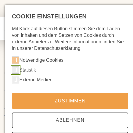
COOKIE EINSTELLUNGEN
Mit Klick auf diesen Button stimmen Sie dem Laden
von Inhalten und dem Setzen von Cookies durch
externe Anbieter zu. Weitere Informationen finden Sie
in unserer Datenschutzerklärung.
Notwendige Cookies
Statistik
05.04.2023
Frühlingsflug - Yoga-Akrobatik
Externe Medien
Workshop
ZUSTIMMEN
Treffender konnte es gar nicht sein. Kaum ist der Zirkus Molto
Vitale in der Schule gewesen, sieht man überall in der Schule
ABLEHNEN
Kinder sich in Akrobatik und Jonglage üben.