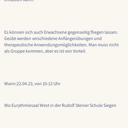
1 Jahr
STATISTIK
Es können sich auch Erwachsene gegenseitig fliegen lassen.
Statistik Cookies erfassen Informationen anonym.
Geübt werden verschiedene Anfängerübungen und
Diese Informationen helfen uns zu verstehen, wie
therapeutische Anwendungsmöglichkeiten. Man muss nicht
unsere Besucher unsere Website nutzen.
als Gruppe kommen, aber es ist von Vorteil.
Google Analytics
Name:
google_analytics
Wann:
22.04.23, von 10-12 Uhr
Anbieter:
Google LLC
Wo:
Eurythmiesaal West in der Rudolf Steiner Schule Siegen
Zweck:
Sammelt anonymisierte Daten für die
Website-Analyse und kontinuierliche
Verbesserung der Benutzererfahrung.