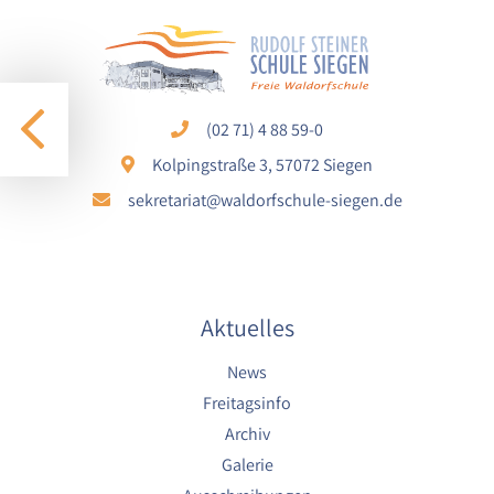
1 Jahr
STATISTIK
(02 71) 4 88 59-0
Statistik Cookies erfassen Informationen anonym.
Diese Informationen helfen uns zu verstehen, wie
Kolpingstraße 3, 57072 Siegen
unsere Besucher unsere Website nutzen.
sekretariat@waldorfschule-siegen.de
Google Analytics
Name:
google_analytics
Aktuelles
Anbieter:
Google LLC
News
Freitagsinfo
Zweck:
Sammelt anonymisierte Daten für die
Archiv
Website-Analyse und kontinuierliche
Galerie
Verbesserung der Benutzererfahrung.