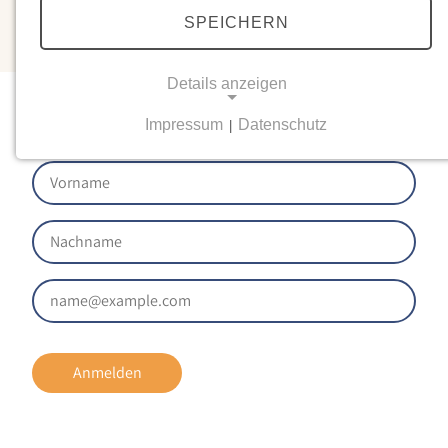
SPEICHERN
Details anzeigen
Newsletter
Impressum
Datenschutz
|
NOTWENDIGE COOKIES
Notwendige Cookies ermöglichen grundlegende
Funktionen und sind für die einwandfreie Funktion
der Website erforderlich.
Einverständnis-Cookie
Name:
cookie_consent
Zweck:
Anmelden
Dieser Cookie speichert die ausgewählten
Einverständnis-Optionen des Benutzers
Cookie Laufzeit: