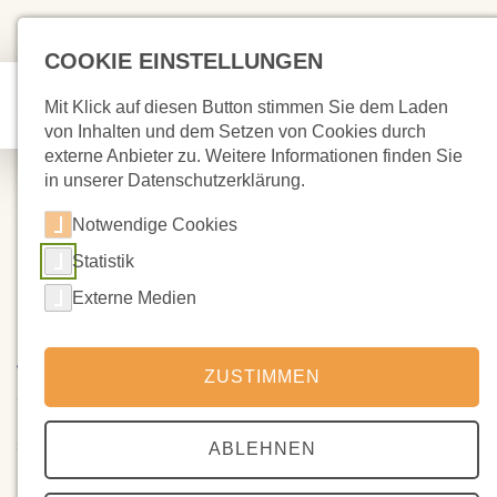
COOKIE EINSTELLUNGEN
Mit Klick auf diesen Button stimmen Sie dem Laden
von Inhalten und dem Setzen von Cookies durch
externe Anbieter zu. Weitere Informationen finden Sie
in unserer Datenschutzerklärung.
Notwendige Cookies
Statistik
12.12.2024
Grünschnitt abzugeben
Externe Medien
Vom Basar ist noch reichlich Grünschnitt übriggeblieben. Wer
ZUSTIMMEN
also noch etwas haben möchte, um die Wohnung oder das
Haus noch adventlicher /weihnachtlicher zu gestalten, sollte
sich neben dem Container vor dem Haupteingang bedienen.Je
ABLEHNEN
mehr noch "recycelt" wird, desto weniger müssen wir in der
nächsten Woche entsorgen.