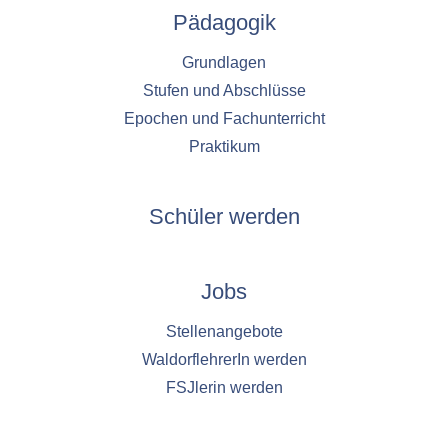
1 Jahr
Pädagogik
Grundlagen
YouTube
Stufen und Abschlüsse
Name:
Epochen und Fachunterricht
YouTube
Praktikum
Anbieter:
YouTube
Schüler werden
Zweck:
YouTube dienen der Erfassung von
Benutzerinteraktionen mit eingebetteten
Videos sowie der Bereitstellung von
Jobs
Analysen zur Verbesserung der Videoqualität
und Benutzererfahrung.
Stellenangebote
Cookie Laufzeit:
WaldorflehrerIn werden
6 Monate
FSJlerin werden