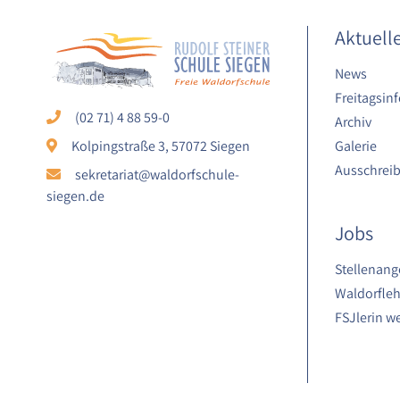
Laufzeit:
Aktuell
1 Jahr
News
Freitagsinf
STATISTIK
(02 71) 4 88 59-0
Archiv
Statistik Cookies erfassen Informationen
Galerie
Kolpingstraße 3, 57072 Siegen
anonym. Diese Informationen helfen uns
Ausschrei
sekretariat@waldorfschule-
zu verstehen, wie unsere Besucher
siegen.de
unsere Website nutzen.
Jobs
Google Analytics
Stellenang
Name:
Waldorfleh
google_analytics
FSJlerin w
Anbieter:
Google LLC
Zweck: