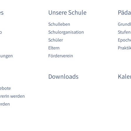
es
Unsere Schule
Päda
Schulleben
Grund
o
Schulorganisation
Stufen
Schüler
Epoche
Eltern
Prakt
bungen
Förderverein
Downloads
Kale
ebote
rerIn werden
erden