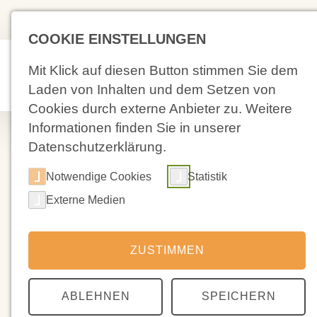
(02 71) 4 88 59-0
Kolpingstra
COOKIE EINSTELLUNGEN
Mit Klick auf diesen Button stimmen Sie dem
Aktuelles
Laden von Inhalten und dem Setzen von
Cookies durch externe Anbieter zu. Weitere
Informationen finden Sie in unserer
Datenschutzerklärung.
Notwendige Cookies
Statistik
05.08.2023
Externe Medien
Immer wieder 
und die Haus
ZUSTIMMEN
ABLEHNEN
SPEICHERN