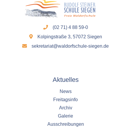
1 Jahr
YouTube
(02 71) 4 88 59-0
Name:
YouTube
Kolpingstraße 3, 57072 Siegen
sekretariat@waldorfschule-siegen.de
Anbieter:
YouTube
Zweck:
YouTube dienen der Erfassung von
Benutzerinteraktionen mit eingebetteten
Aktuelles
Videos sowie der Bereitstellung von
Analysen zur Verbesserung der Videoqualität
News
und Benutzererfahrung.
Freitagsinfo
Cookie Laufzeit:
Archiv
6 Monate
Galerie
Ausschreibungen