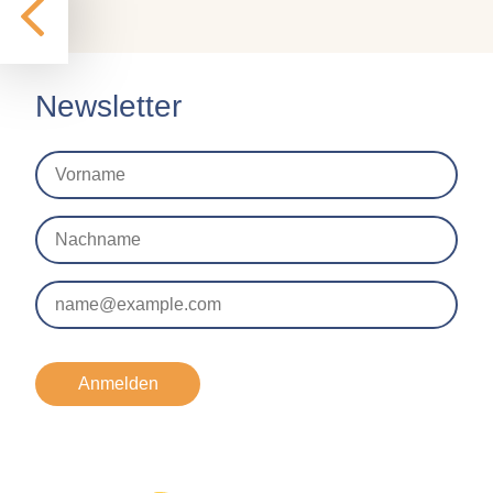
Cookie Laufzeit:
1 Jahr
Newsletter
EXTERNE MEDIEN
Um Inhalte von externen Plattformen anzeigen zu
können, werden von diesen externen Medien
Cookies gesetzt.
Nextcloud Kalender
Name:
nextcloud
Zweck:
Anmelden
Dieser Cookie speichert die ausgewählten
Einverständnis-Optionen des Benutzers für
das Laden des Nextcloud-Kalenders
Cookie Laufzeit: