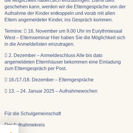
die Möglichkeit haben,sich einzubringen. Damit dies
1 Jahr
geschehen kann, werden wir die Elterngespräche von der
Aufnahme der Kinder entkoppeln und vorab mit allen
Eltern angemeldeter Kinder, ins Gespräch kommen.
STATISTIK
Termine:  16. November um 9.00 Uhr im Eurythmiesaal
Statistik Cookies erfassen Informationen anonym.
West – Elternseminar Hier haben Sie die Möglichkeit sich
Diese Informationen helfen uns zu verstehen, wie
in die Anmeldelisten einzutragen.
unsere Besucher unsere Website nutzen.
 2. Dezember – Anmeldeschluss Alle bis dato
angemeldeten Elternhäuser bekommen eine Einladung
Google Analytics
zum Elterngespräch per Post.
Name:
 16./17./18. Dezember – Elterngespräche
google_analytics
 13. – 24. Januar 2025 – Aufnahmewochen
Anbieter:
Google LLC
Zweck:
Für die Schulgemeinschaft
Sammelt anonymisierte Daten für die
Website-Analyse und kontinuierliche
Der Aufnahmekreis
Verbesserung der Benutzererfahrung.