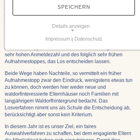
Gleichzeitig sehen wir uns vor die Herausforderung
SPEICHERN
gestellt, nicht alle Kinder, die zu uns kommen möchten,
aufnehmen zu können.
Details anzeigen
In den vergangenen Jahren war es Tradition an der
Siegener Waldorfschule, dass frühe Anmeldungen Vorrang
Impressum
Datenschutz
|
bekamen, und war das Kontingent erschöpft, erfolgte ein
NOTWENDIGE COOKIES
Aufnahmestopp. Im letzten Jahr haben wir, aufgrund der
Notwendige Cookies ermöglichen grundlegende
sehr hohen Anmeldezahl und des folglich sehr frühen
Funktionen und sind für die einwandfreie Funktion
Aufnahmestoppes, das Los entscheiden lassen.
der Website erforderlich.
Beide Wege haben Nachteile, so vermittelt ein früher
Aufnahmestopp zwar den Eindruck, wenigstens etwas tun
Einverständnis-Cookie
zu können, doch werden hier weder neue und
waldorfinteressierte Elternhäuser noch Familien mit
Name:
langjährigem Waldorfhintergrund bedacht. Das
cookie_consent
Losverfahren nimmt uns als Schule die Entscheidung ab,
Zweck:
berücksichtigt aber sonst kein Kriterium.
Dieser Cookie speichert die ausgewählten
Einverständnis-Optionen des Benutzers
In diesem Jahr ist es unser Ziel, ein faires
Auswahlverfahren zu schaffen, bei dem engagierte Eltern
Cookie Laufzeit: