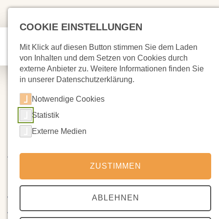
COOKIE EINSTELLUNGEN
Mit Klick auf diesen Button stimmen Sie dem Laden
von Inhalten und dem Setzen von Cookies durch
externe Anbieter zu. Weitere Informationen finden Sie
in unserer Datenschutzerklärung.
Notwendige Cookies
Statistik
12.11.2024
Information zum
Externe Medien
Aufnahmeverfahren 25/26
ZUSTIMMEN
Liebe „neue“ Eltern, liebe Schulgemeinschaft!
ABLEHNEN
Wir freuen uns auch in diesem Jahr wieder so viele
Anmeldungen für unsere neue 1. Klasse zu bekommen.