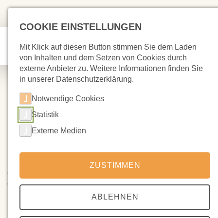
COOKIE EINSTELLUNGEN
Mit Klick auf diesen Button stimmen Sie dem Laden
von Inhalten und dem Setzen von Cookies durch
externe Anbieter zu. Weitere Informationen finden Sie
in unserer Datenschutzerklärung.
Notwendige Cookies
Statistik
18.05.2024
Infos zur Orchesterfahrt
Externe Medien
In den Klasse 6-12 wurde gestern der Infobrief zur
ZUSTIMMEN
Orchesterfahrt verteilt. Wir hoffen, dass er von allen
Orchesterspielern auch zu Hause abgegeben wurde. Wir
bitten um eine Rückgabe der Anmeldung am kommenden
ABLEHNEN
Mittwoch, 22. Mai 2024! Wer die Anmeldung nicht erhalten
hat, möge sich schnell bei uns melden.