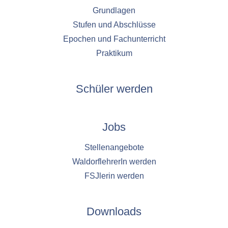
1 Jahr
Grundlagen
Stufen und Abschlüsse
YouTube
Epochen und Fachunterricht
Praktikum
Name:
YouTube
Anbieter:
Schüler werden
YouTube
Zweck:
YouTube dienen der Erfassung von
Jobs
Benutzerinteraktionen mit eingebetteten
Videos sowie der Bereitstellung von
Stellenangebote
Analysen zur Verbesserung der Videoqualität
WaldorflehrerIn werden
und Benutzererfahrung.
FSJlerin werden
Cookie Laufzeit:
6 Monate
Downloads