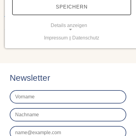
SPEICHERN
w.stollwerck@
waldorfschule-siegen.de
Details anzeigen
albe-nolting@
waldorfschule-siegen.de
Impressum
Datenschutz
|
NOTWENDIGE COOKIES
Notwendige Cookies ermöglichen grundlegende
Funktionen und sind für die einwandfreie Funktion
der Website erforderlich.
Newsletter
Einverständnis-Cookie
Name:
cookie_consent
Zweck:
Dieser Cookie speichert die ausgewählten
Einverständnis-Optionen des Benutzers
Cookie Laufzeit: