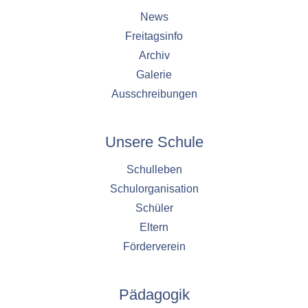
Cookie Laufzeit:
News
1 Jahr
Freitagsinfo
Archiv
Galerie
EXTERNE MEDIEN
Ausschreibungen
Um Inhalte von externen Plattformen anzeigen zu
können, werden von diesen externen Medien
Cookies gesetzt.
Unsere Schule
Nextcloud Kalender
Schulleben
Schulorganisation
Name:
nextcloud
Schüler
Eltern
Zweck:
Dieser Cookie speichert die ausgewählten
Förderverein
Einverständnis-Optionen des Benutzers für
das Laden des Nextcloud-Kalenders
Pädagogik
Cookie Laufzeit: