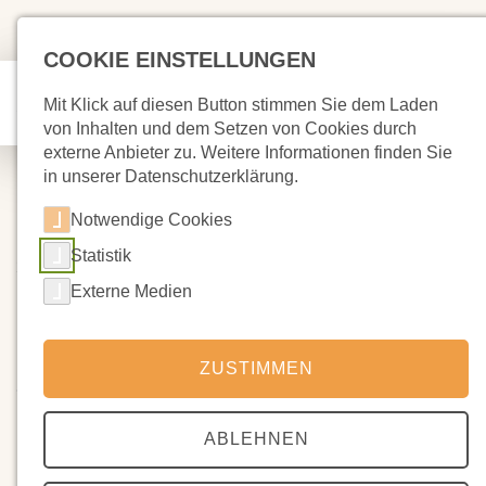
COOKIE EINSTELLUNGEN
Mit Klick auf diesen Button stimmen Sie dem Laden
von Inhalten und dem Setzen von Cookies durch
externe Anbieter zu. Weitere Informationen finden Sie
in unserer Datenschutzerklärung.
Notwendige Cookies
Statistik
29.05.2025
Kamingespräch abgesagt
Externe Medien
Das für den Montag, 2. Juni geplante Kamingespräch wird
ZUSTIMMEN
abgesagt! Es hat sich niemand bei Frau Deber angemeldet.
Der Vorstand
ABLEHNEN