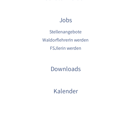
1 Jahr
Jobs
YouTube
Name:
Stellenangebote
YouTube
WaldorflehrerIn werden
FSJlerin werden
Anbieter:
YouTube
Zweck:
Downloads
YouTube dienen der Erfassung von
Benutzerinteraktionen mit eingebetteten
Videos sowie der Bereitstellung von
Analysen zur Verbesserung der Videoqualität
Kalender
und Benutzererfahrung.
Cookie Laufzeit:
6 Monate