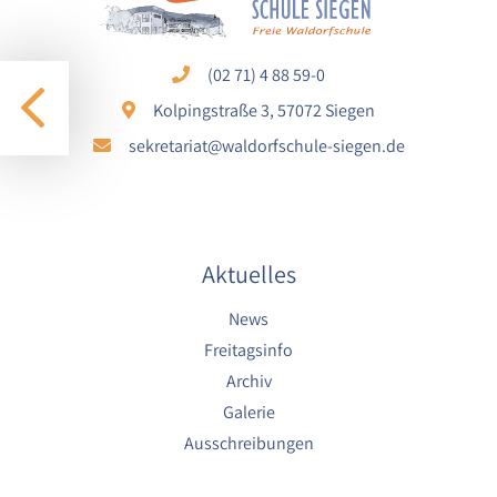
1 Jahr
(02 71) 4 88 59-0
STATISTIK
Kolpingstraße 3, 57072 Siegen
Statistik Cookies erfassen Informationen anonym.
sekretariat@waldorfschule-siegen.de
Diese Informationen helfen uns zu verstehen, wie
unsere Besucher unsere Website nutzen.
Google Analytics
Aktuelles
Name:
google_analytics
News
Anbieter:
Freitagsinfo
Google LLC
Archiv
Galerie
Zweck:
Sammelt anonymisierte Daten für die
Ausschreibungen
Website-Analyse und kontinuierliche
Verbesserung der Benutzererfahrung.