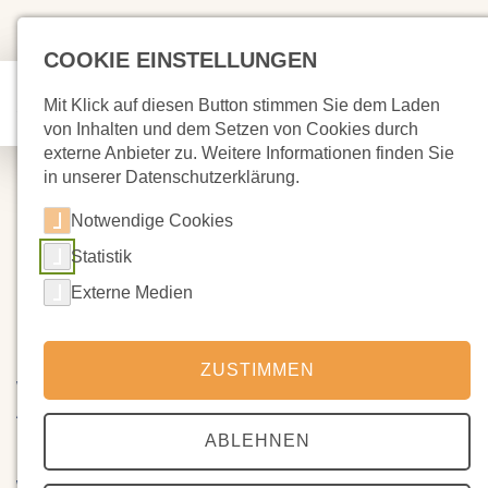
COOKIE EINSTELLUNGEN
Mit Klick auf diesen Button stimmen Sie dem Laden
von Inhalten und dem Setzen von Cookies durch
externe Anbieter zu. Weitere Informationen finden Sie
in unserer Datenschutzerklärung.
Notwendige Cookies
Statistik
15.10.2023
Kerzenreste gesucht
Externe Medien
Die 5. Klasse möchte in der Vollepoche Kerzen gießen.
ZUSTIMMEN
Wir haben im letzten Jahr die Reste der
Adventskranzkerzen der Schule gesammelt, um neue
Kerzen zu gießen. Wenn Sie entsprechende Reste
ABLEHNEN
(Stearin) verwahrt haben, die Sie schon lange entsorgen
wollten oder wenn Sie Kerzen haben, die Sie nicht mehr