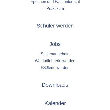
1 Jahr
Epochen und Fachunterricht
Praktikum
YouTube
Schüler werden
Name:
YouTube
Anbieter:
Jobs
YouTube
Stellenangebote
Zweck:
YouTube dienen der Erfassung von
WaldorflehrerIn werden
Benutzerinteraktionen mit eingebetteten
FSJlerin werden
Videos sowie der Bereitstellung von
Analysen zur Verbesserung der Videoqualität
und Benutzererfahrung.
Downloads
Cookie Laufzeit:
6 Monate
Kalender