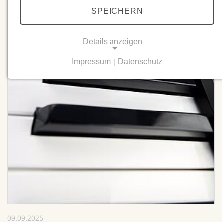
SPEICHERN
Details anzeigen
Impressum
Datenschutz
|
NOTWENDIGE COOKIES
Notwendige Cookies ermöglichen grundlegende
Funktionen und sind für die einwandfreie Funktion
der Website erforderlich.
Einverständnis-Cookie
Name:
cookie_consent
Zweck:
Dieser Cookie speichert die ausgewählten
Einverständnis-Optionen des Benutzers
09.09.2025
Cookie Laufzeit: