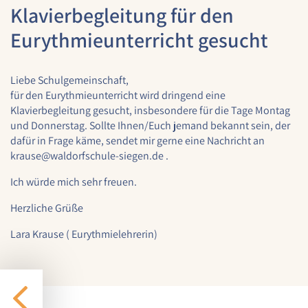
1 Jahr
Klavierbegleitung für den
Eurythmieunterricht gesucht
STATISTIK
Liebe Schulgemeinschaft,
Statistik Cookies erfassen Informationen anonym.
für den Eurythmieunterricht wird dringend eine
Diese Informationen helfen uns zu verstehen, wie
Klavierbegleitung gesucht, insbesondere für die Tage Montag
unsere Besucher unsere Website nutzen.
und Donnerstag. Sollte Ihnen/Euch jemand bekannt sein, der
dafür in Frage käme, sendet mir gerne eine Nachricht an
Google Analytics
krause@waldorfschule-siegen.de .
Name:
Ich würde mich sehr freuen.
google_analytics
Herzliche Grüße
Anbieter:
Google LLC
Lara Krause ( Eurythmielehrerin)
Zweck:
Sammelt anonymisierte Daten für die
Website-Analyse und kontinuierliche
Verbesserung der Benutzererfahrung.