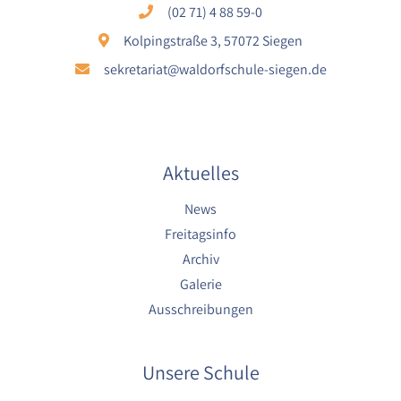
1 Jahr
(02 71) 4 88 59-0
Kolpingstraße 3, 57072 Siegen
YouTube
sekretariat@waldorfschule-siegen.de
Name:
YouTube
Anbieter:
YouTube
Aktuelles
Zweck:
News
YouTube dienen der Erfassung von
Freitagsinfo
Benutzerinteraktionen mit eingebetteten
Videos sowie der Bereitstellung von
Archiv
Analysen zur Verbesserung der Videoqualität
Galerie
und Benutzererfahrung.
Ausschreibungen
Cookie Laufzeit:
6 Monate
Unsere Schule