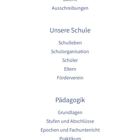
1 Jahr
Ausschreibungen
YouTube
Unsere Schule
Name:
YouTube
Schulleben
Schulorganisation
Anbieter:
YouTube
Schüler
Eltern
Zweck:
YouTube dienen der Erfassung von
Förderverein
Benutzerinteraktionen mit eingebetteten
Videos sowie der Bereitstellung von
Analysen zur Verbesserung der Videoqualität
Pädagogik
und Benutzererfahrung.
Cookie Laufzeit:
Grundlagen
6 Monate
Stufen und Abschlüsse
Epochen und Fachunterricht
Praktikum