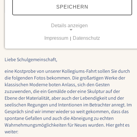
SPEICHERN
31.10.2025
Details anzeigen
KOLLEGIUMS-FAHRT 9.-12.10.25
nach Otterlo
Impressum
Datenschutz
|
NOTWENDIGE COOKIES
Notwendige Cookies ermöglichen grundlegende
Liebe Schulgemeinschaft,
Funktionen und sind für die einwandfreie Funktion
der Website erforderlich.
eine Kostprobe von unserer Kollegiums-Fahrt sollen Sie durch
die folgenden Fotos bekommen. Die großartigen Werke der
Einverständnis-Cookie
klassischen Moderne boten Anlass, sich den Gesten
zuzuwenden, die ein Gemälde oder eine Skulptur auf der
Name:
Ebene der Materialität, aber auch der Lebendigkeit und der
cookie_consent
seelischen Regungen und Intentionen im Betrachter anregt. Im
Gespräch sind wir immer wieder so weit gekommen, dass das
Zweck:
Dieser Cookie speichert die ausgewählten
spontane Gefallen und auch die Abneigung zu echten
Einverständnis-Optionen des Benutzers
Wahrnehmungsmöglichkeiten für Neues wurden. Hier geht es
weiter:
Cookie Laufzeit: