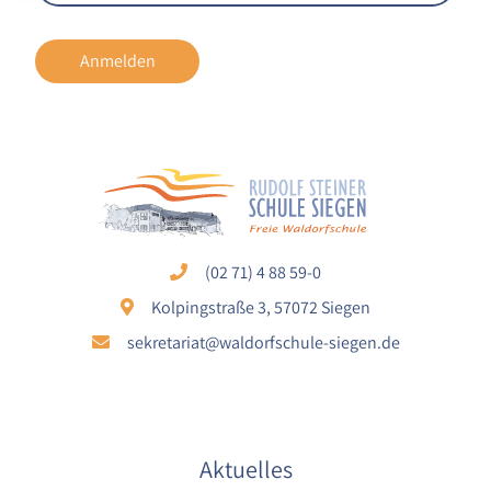
Cookie Laufzeit:
1 Jahr
Anmelden
EXTERNE MEDIEN
Um Inhalte von externen Plattformen anzeigen zu
können, werden von diesen externen Medien
Cookies gesetzt.
Nextcloud Kalender
(02 71) 4 88 59-0
Kolpingstraße 3, 57072 Siegen
Name:
nextcloud
sekretariat@waldorfschule-siegen.de
Zweck:
Dieser Cookie speichert die ausgewählten
Einverständnis-Optionen des Benutzers für
das Laden des Nextcloud-Kalenders
Aktuelles
Cookie Laufzeit: