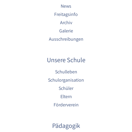
1 Jahr
News
Freitagsinfo
YouTube
Archiv
Galerie
Name:
YouTube
Ausschreibungen
Anbieter:
YouTube
Unsere Schule
Zweck:
Schulleben
YouTube dienen der Erfassung von
Benutzerinteraktionen mit eingebetteten
Schulorganisation
Videos sowie der Bereitstellung von
Schüler
Analysen zur Verbesserung der Videoqualität
und Benutzererfahrung.
Eltern
Förderverein
Cookie Laufzeit:
6 Monate
Pädagogik