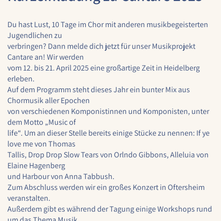
1 Jahr
Du hast Lust, 10 Tage im Chor mit anderen musikbegeisterten
Jugendlichen zu
verbringen? Dann melde dich jetzt für unser Musikprojekt
STATISTIK
Cantare an! Wir werden
Statistik Cookies erfassen Informationen anonym.
vom 12. bis 21. April 2025 eine großartige Zeit in Heidelberg
Diese Informationen helfen uns zu verstehen, wie
erleben.
unsere Besucher unsere Website nutzen.
Auf dem Programm steht dieses Jahr ein bunter Mix aus
Chormusik aller Epochen
Google Analytics
von verschiedenen Komponistinnen und Komponisten, unter
dem Motto „Music of
Name:
life“. Um an dieser Stelle bereits einige Stücke zu nennen: If ye
google_analytics
love me von Thomas
Anbieter:
Tallis, Drop Drop Slow Tears von Orlndo Gibbons, Alleluia von
Google LLC
Elaine Hagenberg
und Harbour von Anna Tabbush.
Zweck:
Zum Abschluss werden wir ein großes Konzert in Oftersheim
Sammelt anonymisierte Daten für die
veranstalten.
Website-Analyse und kontinuierliche
Außerdem gibt es während der Tagung einige Workshops rund
Verbesserung der Benutzererfahrung.
um das Thema Musik