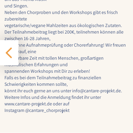
Cookie Laufzeit:
und Singen.
1 Jahr
Neben den Chorproben und den Workshops gibt es frisch
zubereitete
vegetarische/vegane Mahlzeiten aus ökologischen Zutaten.
Der Teilnahmebeitrag liegt bei 200€, teilnehmen können alle
EXTERNE MEDIEN
zwischen 16-28 Jahren,
Um Inhalte von externen Plattformen anzeigen zu
ganz ohne Aufnahmeprüfung oder Chorerfahrung! Wir freuen
können, werden von diesen externen Medien
uns darauf, eine
Cookies gesetzt.
wunderbare Zeit mit tollen Menschen, großartigen
musikalischen Erfahrungen und
spannenden Workshops mit Dir zu erleben!
Nextcloud Kalender
Falls es bei dem Teilnahmebeitrag zu finanziellen
Name:
Schwierigkeiten kommen sollte,
nextcloud
könnt ihr euch gerne an uns unter info@cantare-projekt.de.
Weitere Infos und die Anmeldung findet ihr unter
Zweck:
www.cantare-projekt.de oder auf
Dieser Cookie speichert die ausgewählten
Instagram @cantare_chorprojekt
Einverständnis-Optionen des Benutzers für
das Laden des Nextcloud-Kalenders
Cookie Laufzeit: