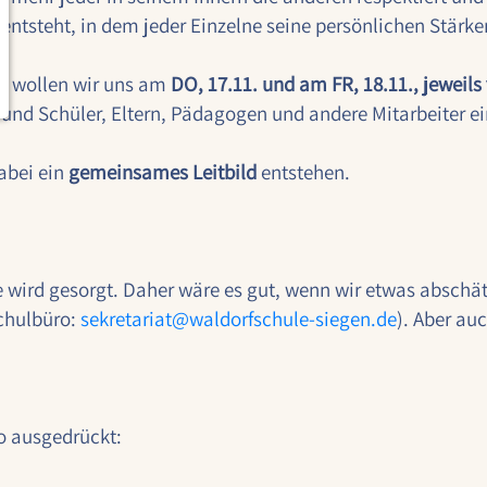
tsteht, in dem jeder Einzelne seine persönlichen Stärke
r wollen wir uns am
DO, 17.11. und am FR, 18.11., jeweils
 und Schüler, Eltern, Pädagogen und andere Mitarbeiter e
abei ein
gemeinsames Leitbild
entstehen.
e wird gesorgt. Daher wäre es gut, wenn wir etwas abschä
Schulbüro:
sekretariat@
waldorfschule-siegen.de
). Aber a
so ausgedrückt: