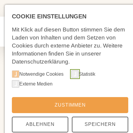
(02 71) 4 88 59-0
Kolpingstra
COOKIE EINSTELLUNGEN
Mit Klick auf diesen Button stimmen Sie dem
Aktuelles
Laden von Inhalten und dem Setzen von
Cookies durch externe Anbieter zu. Weitere
Informationen finden Sie in unserer
Datenschutzerklärung.
Notwendige Cookies
Statistik
04.11.2022
Externe Medien
Leitsterne fü
ZUSTIMMEN
https://waldorfschule-siegen.de/wp-cont
ABLEHNEN
SPEICHERN
Einer Gemeinschaft geht es umso besser, je