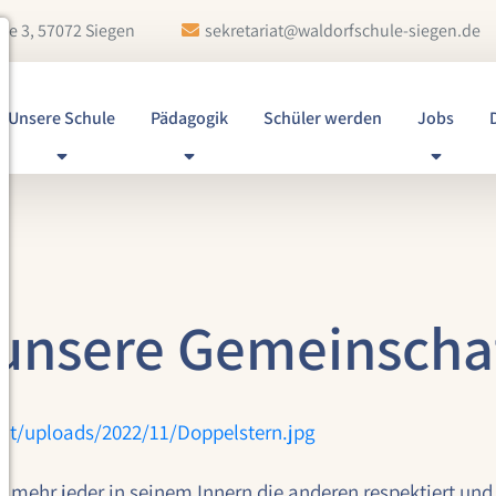
ße 3, 57072 Siegen
sekretariat@waldorfschule-siegen.de
Unsere Schule
Pädagogik
Schüler werden
Jobs
r unsere Gemeinscha
ent/uploads/2022/11/Doppelstern.jpg
 mehr jeder in seinem Innern die anderen respektiert und 