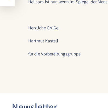
Heilsam ist nur, wenn im Spiegel der Mens
Laufzeit:
1 Jahr
Herzliche Grüße
STATISTIK
Statistik Cookies erfassen Informationen
Hartmut Kastell
anonym. Diese Informationen helfen uns
zu verstehen, wie unsere Besucher
für die Vorbereitungsgruppe
unsere Website nutzen.
Google Analytics
Name:
google_analytics
Anbieter:
Google LLC
Newsletter
Zweck: