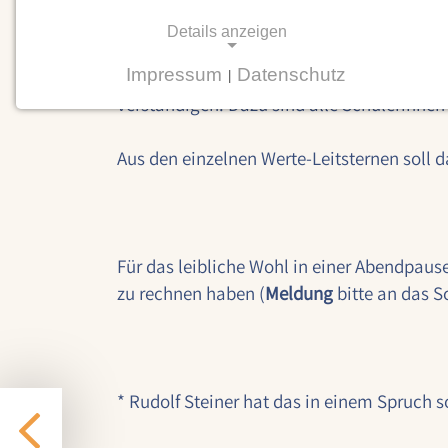
Und noch besser, wenn dadurch der Raum en
Details anzeigen
Impressum
Datenschutz
Über solche Werte im Umgang miteinande
|
NOTWENDIGE COOKIES
verständigen. Dazu sind alle Schülerinnen
Notwendige Cookies ermöglichen
grundlegende Funktionen und sind für die
Aus den einzelnen Werte-Leitsternen soll d
einwandfreie Funktion der Website
erforderlich.
Einverständnis-Cookie
Für das leibliche Wohl in einer Abendpaus
zu rechnen haben (
Meldung
bitte an das 
Name:
cookie_consent
Zweck:
Dieser Cookie speichert die
ausgewählten Einverständnis-
* Rudolf Steiner hat das in einem Spruch 
Optionen des Benutzers
Cookie