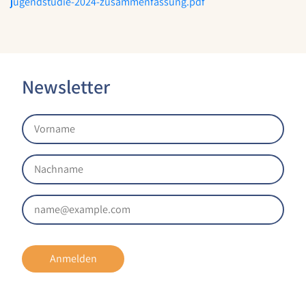
jugendstudie-2024-zusammenfassung.pdf
Anbieter:
Google LLC
Zweck:
Sammelt anonymisierte Daten für die
Newsletter
Website-Analyse und kontinuierliche
Verbesserung der Benutzererfahrung.
Cookie Laufzeit:
1 Jahr
EXTERNE MEDIEN
Um Inhalte von externen Plattformen anzeigen zu
können, werden von diesen externen Medien
Cookies gesetzt.
Anmelden
Nextcloud Kalender