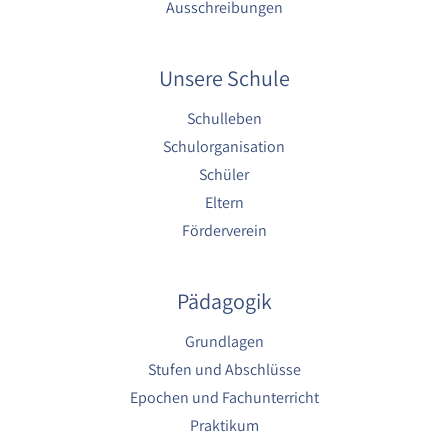
Ausschreibungen
Videos sowie der Bereitstellung von
Analysen zur Verbesserung der Videoqualität
und Benutzererfahrung.
Unsere Schule
Cookie Laufzeit:
6 Monate
Schulleben
Schulorganisation
Schüler
Eltern
Förderverein
Pädagogik
Grundlagen
Stufen und Abschlüsse
Epochen und Fachunterricht
Praktikum