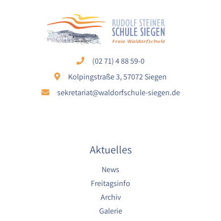
Name:
nextcloud
Zweck:
Dieser Cookie speichert die ausgewählten
Einverständnis-Optionen des Benutzers für
(02 71) 4 88 59-0
das Laden des Nextcloud-Kalenders
Kolpingstraße 3, 57072 Siegen
Cookie Laufzeit:
1 Jahr
sekretariat@waldorfschule-siegen.de
YouTube
Name:
Aktuelles
YouTube
Anbieter:
News
YouTube
Freitagsinfo
Zweck:
Archiv
YouTube dienen der Erfassung von
Galerie
Benutzerinteraktionen mit eingebetteten