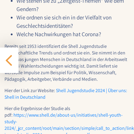
Wie stehen sie zu „Zeitgeist-Themen“ wie dem
Gendern?
Name:
cookie_consent
Wie ordnen sie sich ein in der Vielfalt von
Geschlechtsidentitäten?
Zweck:
Dieser Cookie speichert die ausgewählten
Welche Nachwirkungen hat Corona?
Einverständnis-Optionen des Benutzers
Bereits seit 1953 identifiziert die Shell Jugendstudie
Cookie Laufzeit:
gesellschaftliche Trends und ordnet sie ein. Sie nimmt in den
1 Jahr
Blick, was jungen Menschen in Deutschland in der Arbeitswelt
und bei Wahlentscheidungen wichtig ist. Damit liefert sie
wertvolle Impulse zum Beispiel für Politik, Wissenschaft,
Pädagogik, Arbeitgeber, Verbände und Medien.
STATISTIK
Statistik Cookies erfassen Informationen anonym.
Hier der Link zur Website:
Shell Jugendstudie 2024 | Über uns:
Diese Informationen helfen uns zu verstehen, wie
Shell in Deutschland
unsere Besucher unsere Website nutzen.
Hier die Ergebnisse der Studie als
pdf:
https://www.shell.de/about-us/initiatives/shell-youth-
Google Analytics
study-
Name:
2024/_jcr_content/root/main/section/simple/call_to_action/l
google_analytics