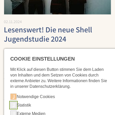
02.11.2024
Lesenswert! Die neue Shell
Jugendstudie 2024
Über die Shell Jugendstudie
COOKIE EINSTELLUNGEN
Mit der 19. Ausgabe der Shell Jugendstudie wird DAS
Standardwerk der Jugendforschung in Deutschland
Mit Klick auf diesen Button stimmen Sie dem Laden
fortgeschrieben. Sie bietet eine Kontinuität in der
von Inhalten und dem Setzen von Cookies durch
wissenschaftlichen Langzeituntersu­chung jugendlicher
externe Anbieter zu. Weitere Informationen finden Sie
Lebenswelten, die ihresgleichen sucht.
in unserer Datenschutzerklärung.
Die 19. Shell Jugendstudie zeichnet ein lebendiges Bild davon,
Notwendige Cookies
wie Jugendliche die aktuellen Herausforderungen und Krisen
Statistik
unserer Welt wahrnehmen: Sehr besorgt, aber pragmatisch
und optimistisch zukunftsgewandt.
Externe Medien