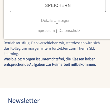
SPEICHERN
03.10.2024
Morgen, 4. Oktober: Fortbildung
statt Betriebsausflug
Details anzeigen
Impressum
Datenschutz
|
NOTWENDIGE COOKIES
Im Schulkalender stand noch für den 4. Oktober ein
Notwendige Cookies ermöglichen grundlegende
Betriebsausflug. Den verschieben wir, stattdessen wird sich
Funktionen und sind für die einwandfreie Funktion
das Kollegium morgen intern fortbilden zum Thema SEE
der Website erforderlich.
Learning.
Was bleibt: Morgen ist unterrichtsfrei, die Klassen haben
entsprechende Aufgaben zur Heimarbeit mitbekommen.
Einverständnis-Cookie
Name:
cookie_consent
Zweck:
Dieser Cookie speichert die ausgewählten
Newsletter
Einverständnis-Optionen des Benutzers
Cookie Laufzeit: