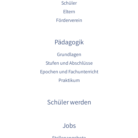
1 Jahr
Schüler
Eltern
Förderverein
YouTube
Name:
YouTube
Pädagogik
Anbieter:
Grundlagen
YouTube
Stufen und Abschlüsse
Zweck:
Epochen und Fachunterricht
YouTube dienen der Erfassung von
Praktikum
Benutzerinteraktionen mit eingebetteten
Videos sowie der Bereitstellung von
Analysen zur Verbesserung der Videoqualität
und Benutzererfahrung.
Schüler werden
Cookie Laufzeit:
6 Monate
Jobs
Stellenangebote