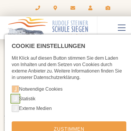
COOKIE EINSTELLUNGEN
Mit Klick auf diesen Button stimmen Sie dem Laden
von Inhalten und dem Setzen von Cookies durch
externe Anbieter zu. Weitere Informationen finden Sie
02.09.2022
Noch weitere Helfer für die
in unserer Datenschutzerklärung.
Standbetreuung gesucht!
Notwendige Cookies
Statistik
Mit einem eigenen Stand ist unsere Schule beim
Externe Medien
Altenkirchener Streuobstwiesenfest am Sonntag, 9. Oktober
2022 vertreten. Das Fest findet auf dem Hof Schützenkamp in
Birken -Honigessen statt, mit dem wir - nicht nur beim
ZUSTIMMEN