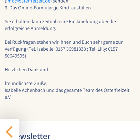
(
info@
osterfreizeit.de
) senden
1 Jahr
3. Das Online-Formular, je Kind, ausfüllen
Sie erhalten dann zeitnah eine Rückmeldung über die
erfolgreiche Anmeldung.
STATISTIK
Statistik Cookies erfassen Informationen anonym.
Bei Rückfragen stehen wir Ihnen und Euch sehr gerne zur
Diese Informationen helfen uns zu verstehen, wie
Verfügung (Tel. Isabelle: 0157 36981838 ; Tel. Lilly: 0157
unsere Besucher unsere Website nutzen.
50649595)
Google Analytics
Herzlichen Dank und
Name:
freundlichste Grüße,
google_analytics
Isabelle Achenbach und das gesamte Team des Osterfreizeit
e.V.
Anbieter:
Google LLC
Zweck:
Sammelt anonymisierte Daten für die
Website-Analyse und kontinuierliche
Newsletter
Verbesserung der Benutzererfahrung.