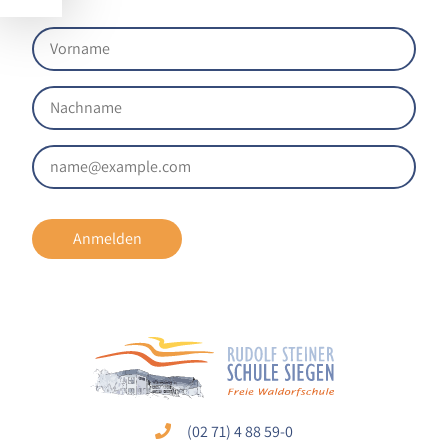
Cookie Laufzeit:
1 Jahr
EXTERNE MEDIEN
Um Inhalte von externen Plattformen anzeigen zu
können, werden von diesen externen Medien
Cookies gesetzt.
Anmelden
Nextcloud Kalender
Name:
nextcloud
Zweck:
Dieser Cookie speichert die ausgewählten
Einverständnis-Optionen des Benutzers für
das Laden des Nextcloud-Kalenders
(02 71) 4 88 59-0
Cookie Laufzeit: