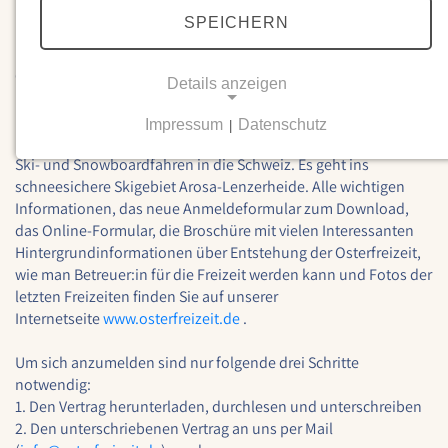
in den Osterferien 2026 wieder stattfinden wird. Wir bieten die
SPEICHERN
Freizeit für Kinder von 12 bis 18 Jahren an.
Osterfreizeit 2026 (28.03. - 08.04.2026)
Details anzeigen
Dieses Jahr fahren wir, die Osterfreizeit, wieder mit ca. 65
Impressum
Datenschutz
|
Kindern und Jugendlichen zwischen 12 und 18 Jahren zum
NOTWENDIGE COOKIES
Ski- und Snowboardfahren in die Schweiz. Es geht ins
Notwendige Cookies ermöglichen grundlegende
schneesichere Skigebiet Arosa-Lenzerheide. Alle wichtigen
Funktionen und sind für die einwandfreie Funktion
Informationen, das neue Anmeldeformular zum Download,
der Website erforderlich.
das Online-Formular, die Broschüre mit vielen Interessanten
Hintergrundinformationen über Entstehung der Osterfreizeit,
Einverständnis-Cookie
wie man Betreuer:in für die Freizeit werden kann und Fotos der
letzten Freizeiten finden Sie auf unserer
Name:
Internetseite
www.osterfreizeit.de
.
cookie_consent
Um sich anzumelden sind nur folgende drei Schritte
Zweck:
Dieser Cookie speichert die ausgewählten
notwendig:
Einverständnis-Optionen des Benutzers
1. Den Vertrag herunterladen, durchlesen und unterschreiben
2. Den unterschriebenen Vertrag an uns per Mail
Cookie Laufzeit: