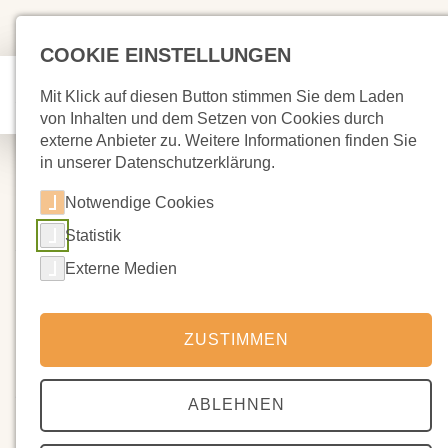
COOKIE EINSTELLUNGEN
Mit Klick auf diesen Button stimmen Sie dem Laden
von Inhalten und dem Setzen von Cookies durch
externe Anbieter zu. Weitere Informationen finden Sie
in unserer Datenschutzerklärung.
Notwendige Cookies
Statistik
14.10.2025
Osterfreizeit 2026 (28.03. -
Externe Medien
08.04.2026)
ZUSTIMMEN
Sehr geehrte Damen und Herren,
seit vielen Jahren organisieren wir (Ehemalige der
ABLEHNEN
Waldorfschulen in Bochum Langendreer, Hagen) und andere,
engagierte Menschen ehrenamtlich eine Osterfreizeit, die auch