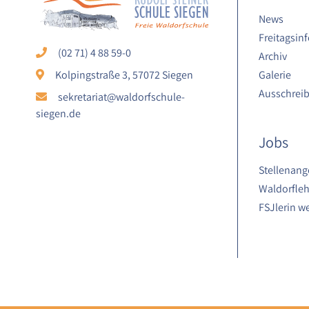
Laufzeit:
News
1 Jahr
Freitagsinf
(02 71) 4 88 59-0
Archiv
Galerie
Kolpingstraße 3, 57072 Siegen
STATISTIK
Ausschrei
sekretariat@waldorfschule-
Statistik Cookies erfassen Informationen
siegen.de
anonym. Diese Informationen helfen uns
Jobs
zu verstehen, wie unsere Besucher
unsere Website nutzen.
Stellenang
Waldorfleh
Google Analytics
FSJlerin w
Name:
google_analytics
Anbieter:
Google LLC
Zweck: