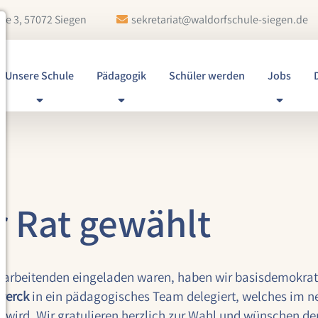
ße 3, 57072 Siegen
sekretariat@waldorfschule-siegen.de
Unsere Schule
Pädagogik
Schüler werden
Jobs
 Rat gewählt
Mitarbeitenden eingeladen waren, haben wir basisdemokra
werck
in ein pädagogisches Team delegiert, welches im n
ird. Wir gratulieren herzlich zur Wahl und wünschen den