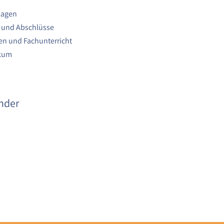
lagen
 und Abschlüsse
n und Fachunterricht
ikum
nder