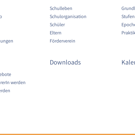
Schulleben
Grund
o
Schulorganisation
Stufen
Schüler
Epoche
Eltern
Prakt
bungen
Förderverein
Downloads
Kale
ebote
rerIn werden
erden