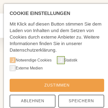
(02 71) 4 88 59-0
Kolpingstra
COOKIE EINSTELLUNGEN
Mit Klick auf diesen Button stimmen Sie dem
Aktuelles
Laden von Inhalten und dem Setzen von
Cookies durch externe Anbieter zu. Weitere
Informationen finden Sie in unserer
Datenschutzerklärung.
Notwendige Cookies
Statistik
26.06.2025
Externe Medien
Pädagogischer
ZUSTIMMEN
In der Konferenz heute, zu der auch alle 
Schneider, Jenny Durau und Andreas Stoll
ABLEHNEN
SPEICHERN
Aufgaben auf Vorstandsebene übernehmen w