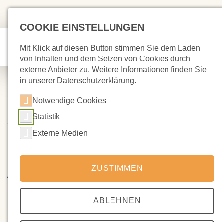
COOKIE EINSTELLUNGEN
Mit Klick auf diesen Button stimmen Sie dem Laden
von Inhalten und dem Setzen von Cookies durch
externe Anbieter zu. Weitere Informationen finden Sie
in unserer Datenschutzerklärung.
Notwendige Cookies
Statistik
31.08.2024
Pizzabacken im neuem
Externe Medien
Schuljahr beim Basar - Ein
Abschiedsbrief
ZUSTIMMEN
Liebe Schulgemeinschaft,
ABLEHNEN
mit einem wehmütigen Herzen muss ich euch mitteilen, dass