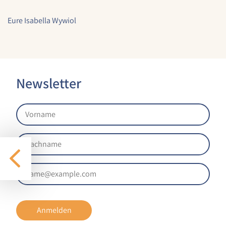
1 Jahr
Eure Isabella Wywiol
STATISTIK
Statistik Cookies erfassen Informationen anonym.
Diese Informationen helfen uns zu verstehen, wie
Newsletter
unsere Besucher unsere Website nutzen.
Google Analytics
Name:
google_analytics
Anbieter:
Google LLC
Zweck:
Sammelt anonymisierte Daten für die
Website-Analyse und kontinuierliche
Anmelden
Verbesserung der Benutzererfahrung.