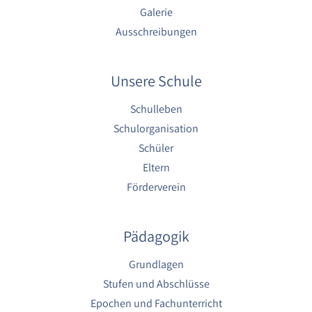
1 Jahr
Galerie
Ausschreibungen
YouTube
Name:
Unsere Schule
YouTube
Schulleben
Anbieter:
Schulorganisation
YouTube
Schüler
Zweck:
Eltern
YouTube dienen der Erfassung von
Benutzerinteraktionen mit eingebetteten
Förderverein
Videos sowie der Bereitstellung von
Analysen zur Verbesserung der Videoqualität
und Benutzererfahrung.
Pädagogik
Cookie Laufzeit:
6 Monate
Grundlagen
Stufen und Abschlüsse
Epochen und Fachunterricht