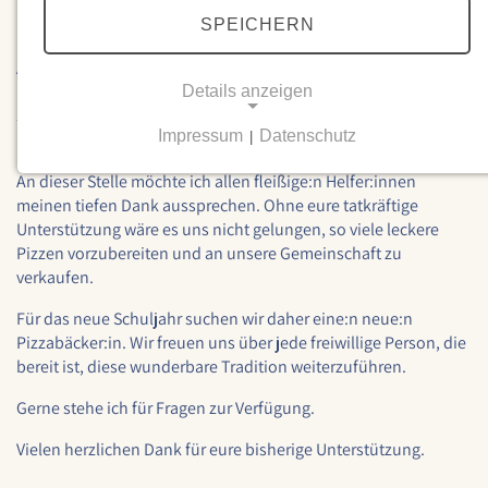
ich ab diesem Schuljahr nicht mehr in der Lage sein werde, die
SPEICHERN
köstlichen Pizzen für unseren Adventsbasar zu backen.
Aufgrund gesundheitlicher Gründe ist es mir körperlich nicht
mehr möglich, diese geliebte Tradition fortzusetzen. Die vielen
Details anzeigen
Jahre, in denen ich diese Aufgabe mit großer Freude erfüllt
Impressum
Datenschutz
|
habe, bleiben mir unvergesslich.
NOTWENDIGE COOKIES
An dieser Stelle möchte ich allen fleißige:n Helfer:innen
Notwendige Cookies ermöglichen grundlegende
meinen tiefen Dank aussprechen. Ohne eure tatkräftige
Funktionen und sind für die einwandfreie Funktion
Unterstützung wäre es uns nicht gelungen, so viele leckere
der Website erforderlich.
Pizzen vorzubereiten und an unsere Gemeinschaft zu
verkaufen.
Einverständnis-Cookie
Für das neue Schuljahr suchen wir daher eine:n neue:n
Name:
Pizzabäcker:in. Wir freuen uns über jede freiwillige Person, die
cookie_consent
bereit ist, diese wunderbare Tradition weiterzuführen.
Zweck:
Gerne stehe ich für Fragen zur Verfügung.
Dieser Cookie speichert die ausgewählten
Einverständnis-Optionen des Benutzers
Vielen herzlichen Dank für eure bisherige Unterstützung.
Cookie Laufzeit: