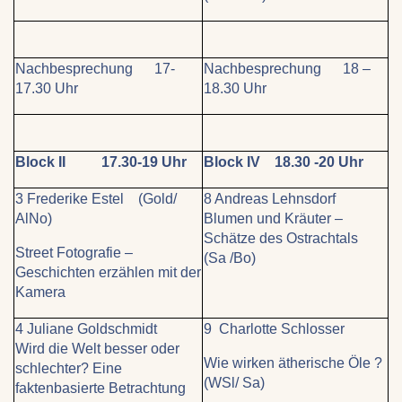
Nachbesprechung 17-
Nachbesprechung 18 –
17.30 Uhr
18.30 Uhr
Block II 17.30-19 Uhr
Block IV 18.30 -20 Uhr
3 Frederike Estel (Gold/
8 Andreas Lehnsdorf
AlNo)
Blumen und Kräuter –
Schätze des Ostrachtals
Street Fotografie –
(Sa /Bo)
Geschichten erzählen mit der
Kamera
4 Juliane Goldschmidt
9 Charlotte Schlosser
Wird die Welt besser oder
Wie wirken ätherische Öle ?
schlechter? Eine
(WSl/ Sa)
faktenbasierte Betrachtung