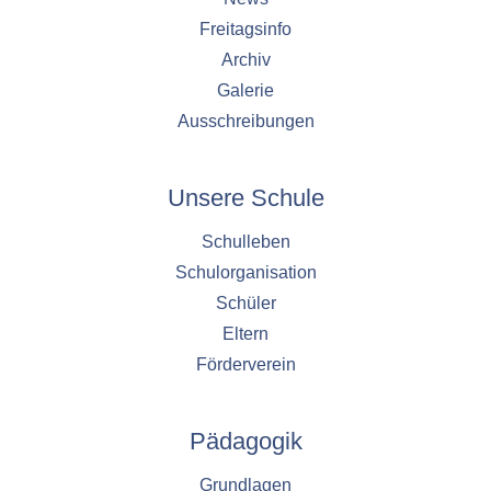
Cookie Laufzeit:
Freitagsinfo
1 Jahr
Archiv
Galerie
Ausschreibungen
EXTERNE MEDIEN
Um Inhalte von externen Plattformen anzeigen zu
können, werden von diesen externen Medien
Unsere Schule
Cookies gesetzt.
Schulleben
Nextcloud Kalender
Schulorganisation
Schüler
Name:
nextcloud
Eltern
Förderverein
Zweck:
Dieser Cookie speichert die ausgewählten
Einverständnis-Optionen des Benutzers für
das Laden des Nextcloud-Kalenders
Pädagogik
Cookie Laufzeit:
Grundlagen