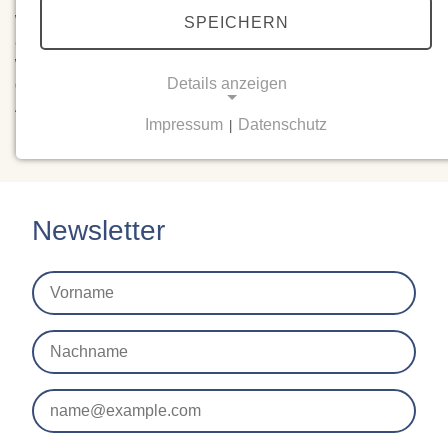
werden und auch als Klasse sich weiterentwickeln. Danke
SPEICHERN
an das Team der Kolleginnen und Kollegen, die diese
wertvolle Arbeit in den letzten Monaten geleistet haben und
Details anzeigen
die 8. Klasse, die uns Zuschauenden zwei bezaubernde
Abende bereitet hat.
Impressum
Datenschutz
|
NOTWENDIGE COOKIES
Notwendige Cookies ermöglichen grundlegende
Funktionen und sind für die einwandfreie Funktion
der Website erforderlich.
Newsletter
Einverständnis-Cookie
Name:
cookie_consent
Zweck:
Dieser Cookie speichert die ausgewählten
Einverständnis-Optionen des Benutzers
Cookie Laufzeit: