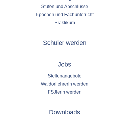
1 Jahr
Stufen und Abschlüsse
Epochen und Fachunterricht
YouTube
Praktikum
Name:
YouTube
Schüler werden
Anbieter:
YouTube
Jobs
Zweck:
YouTube dienen der Erfassung von
Benutzerinteraktionen mit eingebetteten
Stellenangebote
Videos sowie der Bereitstellung von
WaldorflehrerIn werden
Analysen zur Verbesserung der Videoqualität
und Benutzererfahrung.
FSJlerin werden
Cookie Laufzeit:
6 Monate
Downloads