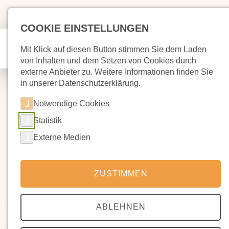
COOKIE EINSTELLUNGEN
Mit Klick auf diesen Button stimmen Sie dem Laden
von Inhalten und dem Setzen von Cookies durch
externe Anbieter zu. Weitere Informationen finden Sie
in unserer Datenschutzerklärung.
Notwendige Cookies
Statistik
31.03.2024
Rückblick Klassenspiel 8
Externe Medien
Wer das Klassenspiel der 8. Klasse am 15. und 16. März
ZUSTIMMEN
nicht wahrgenommen hat, hat wahrlich etwas verpasst. An
solchen Abenden kann man immer sehen, warum sich die
oftmals auch beschwerliche Theaterarbeit mit den
ABLEHNEN
Schülerinnen und Schülern lohnt, die in dem Prozess
wachsen und reifen , "vom Kind zum Jugendlichen"