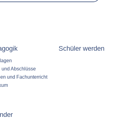
agogik
Schüler werden
lagen
n und Abschlüsse
en und Fachunterricht
ikum
nder