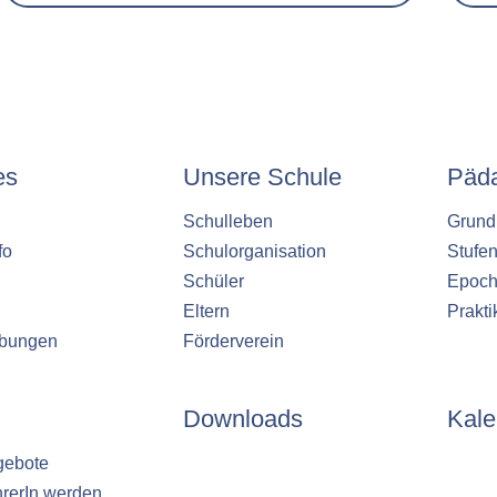
es
Unsere Schule
Päd
Schulleben
Grund
fo
Schulorganisation
Stufe
Schüler
Epoch
Eltern
Prakt
ibungen
Förderverein
Downloads
Kale
gebote
hrerIn werden